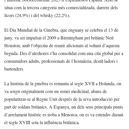
situa com la tercera categoria més comercialitzada, darrere dels
licors (24,9%) i del whisky (22,2%).
El Dia Mundial de la Ginebra, que enguany se celebra el 13 de
juny, va ser impulsat el 2009 a Birmingham pel britànic Neil
Houston, amb l’objectiu de reunir aficionats al voltant d’aquesta
beguda. Des d’aleshores s’ha consolidat com una cita global per a
consumidors adults, professionals de l’hostaleria, destil·ladors i
bartenders.
La història de la ginebra es remunta al segle XVII a Holanda, on
va sorgir originalment com un remei medicinal, abans de
popularitzar-se al Regne Unit després de la seva introducció per
part de soldats britànics. A Espanya, un dels seus principals punts
d’arrelament històric es troba a Menorca, on es va estendre durant
el segle XVIII sota la influència britànica.