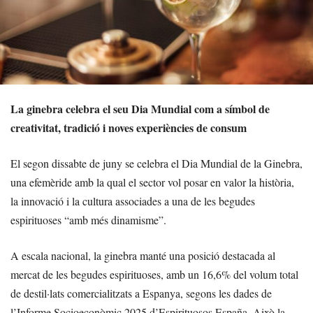
La ginebra celebra el seu Dia Mundial com a símbol de
creativitat, tradició i noves experiències de consum
El segon dissabte de juny se celebra el Dia Mundial de la Ginebra,
una efemèride amb la qual el sector vol posar en valor la història,
la innovació i la cultura associades a una de les begudes
espirituoses “amb més dinamisme”.
A escala nacional, la ginebra manté una posició destacada al
mercat de les begudes espirituoses, amb un 16,6% del volum total
de destil·lats comercialitzats a Espanya, segons les dades de
l’Informe Socioeconòmic 2025 d’Espirituosos España. Això la