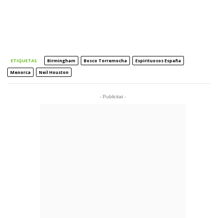
ETIQUETAS
Birmingham
Bosco Torremocha
Espirituosos España
Menorca
Neil Houston
- Publicitat -