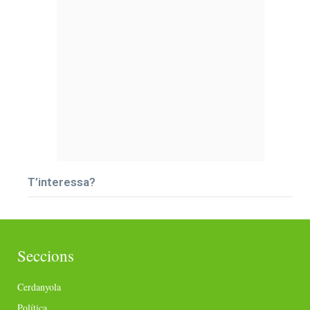
T’interessa?
Seccions
Cerdanyola
Política