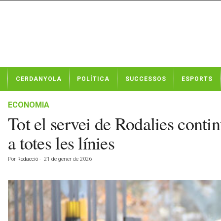
N
CERDANYOLA
POLÍTICA
SUCCESSOS
ESPORTS
o
t
í
ECONOMIA
c
Tot el servei de Rodalies conti
i
e
a totes les línies
s
d
Por
Redacció
-
21 de gener de 2026
e
C
e
r
d
a