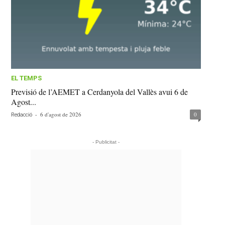
EL TEMPS
Previsió de l’AEMET a Cerdanyola del Vallès avui 6 de
Agost...
-
6 d'agost de 2026
0
Redacció
- Publicitat -