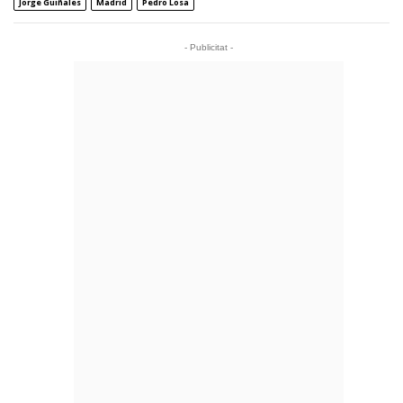
Jorge Guiñales
Madrid
Pedro Losa
- Publicitat -