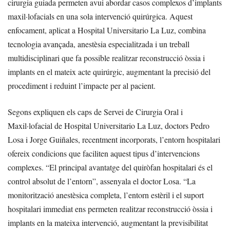
cirurgia guiada permeten avui abordar casos complexos d’implants
maxil·lofacials en una sola intervenció quirúrgica. Aquest
enfocament, aplicat a Hospital Universitario La Luz, combina
tecnologia avançada, anestèsia especialitzada i un treball
multidisciplinari que fa possible realitzar reconstrucció òssia i
implants en el mateix acte quirúrgic, augmentant la precisió del
procediment i reduint l’impacte per al pacient.
Segons expliquen els caps de Servei de Cirurgia Oral i
Maxil·lofacial de Hospital Universitario La Luz, doctors Pedro
Losa i Jorge Guiñales, recentment incorporats, l’entorn hospitalari
ofereix condicions que faciliten aquest tipus d’intervencions
complexes. “El principal avantatge del quiròfan hospitalari és el
control absolut de l’entorn”, assenyala el doctor Losa. “La
monitorització anestèsica completa, l’entorn estèril i el suport
hospitalari immediat ens permeten realitzar reconstrucció òssia i
implants en la mateixa intervenció, augmentant la previsibilitat