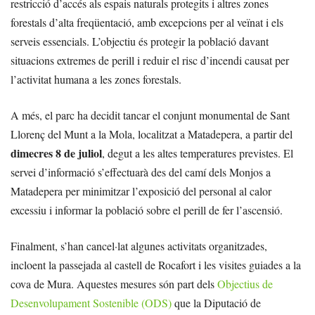
restricció d’accés als espais naturals protegits i altres zones
forestals d’alta freqüentació, amb excepcions per al veïnat i els
serveis essencials. L’objectiu és protegir la població davant
situacions extremes de perill i reduir el risc d’incendi causat per
l’activitat humana a les zones forestals.
A més, el parc ha decidit tancar el conjunt monumental de Sant
Llorenç del Munt a la Mola, localitzat a Matadepera, a partir del
dimecres 8 de juliol
, degut a les altes temperatures previstes. El
servei d’informació s’effectuarà des del camí dels Monjos a
Matadepera per minimitzar l’exposició del personal al calor
excessiu i informar la població sobre el perill de fer l’ascensió.
Finalment, s’han cancel·lat algunes activitats organitzades,
incloent la passejada al castell de Rocafort i les visites guiades a la
cova de Mura. Aquestes mesures són part dels
Objectius de
Desenvolupament Sostenible (ODS)
que la Diputació de