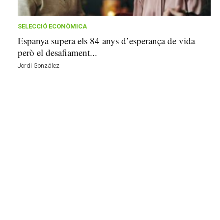
n
y
o
SELECCIÓ ECONÒMICA
l
Espanya supera els 84 anys d’esperança de vida
a
però el desafiament...
a
Jordi González
v
u
i