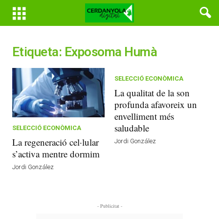
Etiqueta: Exposoma Humà
SELECCIÓ ECONÒMICA
La qualitat de la son
profunda afavoreix un
envelliment més
saludable
SELECCIÓ ECONÒMICA
La regeneració cel·lular
Jordi González
s’activa mentre dormim
Jordi González
- Publicitat -