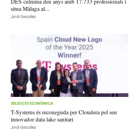
DES culmina deu anys amb 17.733 professionals i
situa Màlaga al...
Jordi González
SELECCIÓ ECONÒMICA
T-Systems és reconeguda per Cloudera pel seu
innovador data lake sanitari
Jordi González