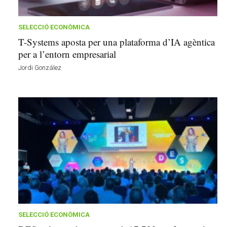
n
y
o
SELECCIÓ ECONÒMICA
l
T-Systems aposta per una plataforma d’IA agèntica
a
per a l’entorn empresarial
a
Jordi González
v
u
i
SELECCIÓ ECONÒMICA