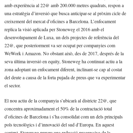
amb experiència al 22@ amb 200.000 metres quadrats, respon a
una estratègia d’inversió que busca anticipar-se al pròxim cicle de
creixement del mercat d’oficines a Barcelona. L’enfocament
replica la visió aplicada per Stoneweg el 2016 amb el
desenvolupament de Luxa, un dels projectes de referència del
22@, que posteriorment va ser ocupat per companyies com
WeWork i Amazon. No obstant això, des de 2017, després de la
seva última inversió en equity, Stoneweg ha continuat actiu a la
zona adoptant un enfocament diferent, inclinant-se cap al costat
del deute a causa de la forta pujada de preus que va experimentar
el sector.
El nou actiu de la companyia s’ubicarà al districte 22@, que
concentra aproximadament el 50% de la contractació total
d’oficines de Barcelona i s’ha consolidat com un dels principals
pols tecnològics i d’innovació del sud d’Europa. En aquest
context, Stoneweg preveu una reducció progressiva de la