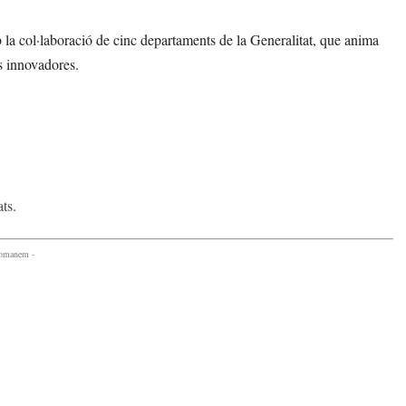
la col·laboració de cinc departaments de la Generalitat, que anima
ns innovadores.
ts.
comanem -