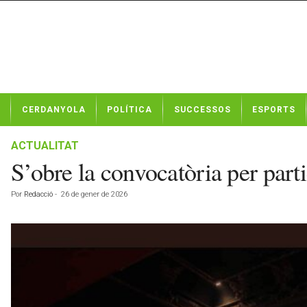
N
CERDANYOLA
POLÍTICA
SUCCESSOS
ESPORTS
o
t
í
ACTUALITAT
c
S’obre la convocatòria per part
i
e
Por
Redacció
-
26 de gener de 2026
s
d
e
C
e
r
d
a