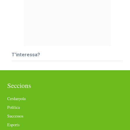
T’interessa?
Seccions
Cerdanyola
Política
Successos
Esports