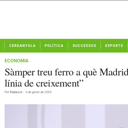
N
CERDANYOLA
POLÍTICA
SUCCESSOS
ESPORTS
o
t
í
ECONOMIA
c
Sàmper treu ferro a què Madrid 
i
e
línia de creixement”
s
d
Por
Redacció
-
5 de gener de 2026
e
C
e
r
d
a