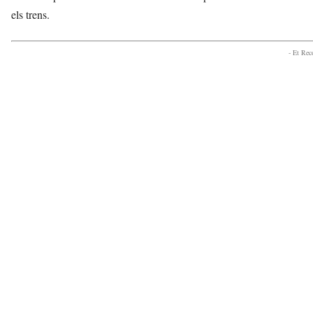
els trens.
- Et Re