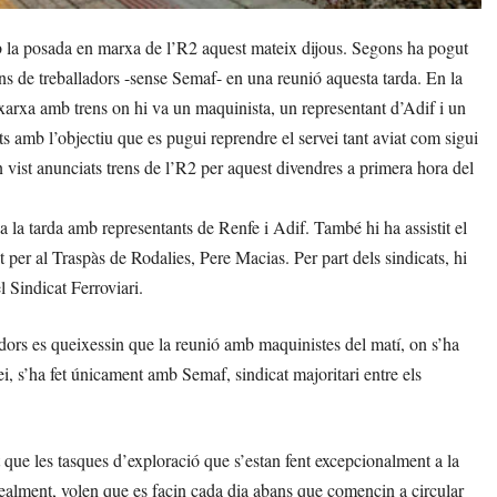
 la posada en marxa de l’R2 aquest mateix dijous. Segons ha pogut
ons de treballadors -sense Semaf- en una reunió aquesta tarda. En la
 xarxa amb trens on hi va un maquinista, un representant d’Adif i un
ts amb l’objectiu que es pugui reprendre el servei tant aviat com sigui
an vist anunciats trens de l’R2 per aquest divendres a primera hora del
 a la tarda amb representants de Renfe i Adif. També hi ha assistit el
t per al Traspàs de Rodalies, Pere Macias. Per part dels sindicats, hi
 Sindicat Ferroviari.
adors es queixessin que la reunió amb maquinistes del matí, on s’ha
ei, s’ha fet únicament amb Semaf, sindicat majoritari entre els
 que les tasques d’exploració que s’estan fent excepcionalment a la
Idealment, volen que es facin cada dia abans que comencin a circular