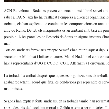
ACN Barcelona – Rodalies preveu començar a restablir el servei amb
saber a l’ACN, així ho ha traslladat l’empresa a diverses organitzaci
trobada, els han explicat que continuen les comprovacions en tota la
altre de Renfe. De fet, els maquinistes estan arribant amb taxi als pun
possible. A les pantalles de l’estació de Sants en alguns instants s’h
matí.
Tots els sindicats ferroviaris excepte Semaf s’han reunit aquest dijous
secretari de Mobilitat i Infraestructures, Manel Nadal, i el comissiona
havia representants d’UGT, CCOO, CGT, Alternativa Ferroviària i el
La trobada ha arribat després que aquestes organitzacions de treball
acabat redactant l’acord que fixa les condicions per reprendre el serv
maquinistes.
Segons han explicat fonts sindicals, en la trobada també han reclamat
xarxa després de l’accident mortal a Gelida passin a ser rutinàries. 