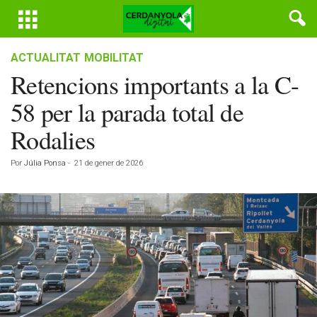
ACTUALITAT
MOBILITAT
Retencions importants a la C-
58 per la parada total de
Rodalies
Por
Júlia Ponsa
-
21 de gener de 2026