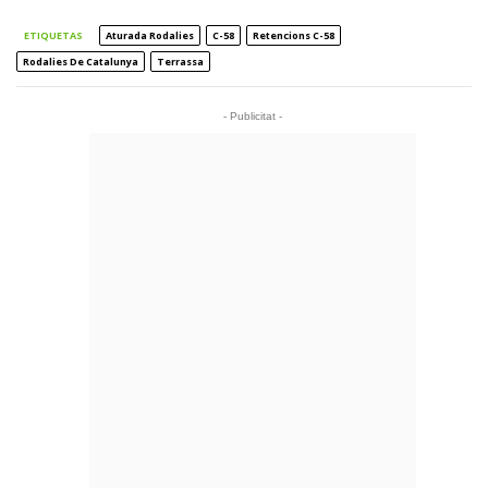
ETIQUETAS
Aturada Rodalies
C-58
Retencions C-58
Rodalies De Catalunya
Terrassa
- Publicitat -