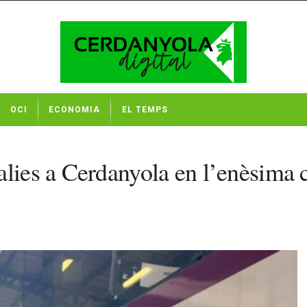
OCI
ECONOMIA
EL TEMPS
alies a Cerdanyola en l’enèsima c