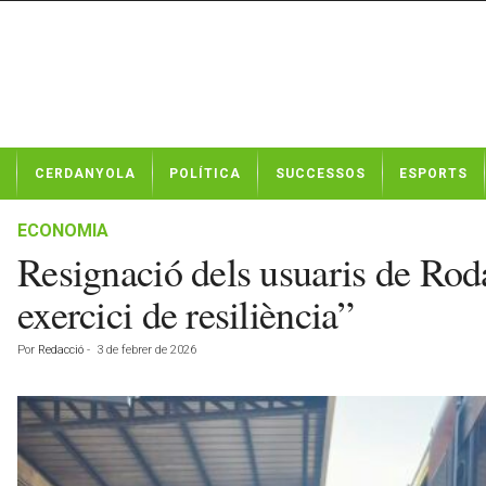
N
CERDANYOLA
POLÍTICA
SUCCESSOS
ESPORTS
o
t
í
ECONOMIA
c
Resignació dels usuaris de Rod
i
e
exercici de resiliència”
s
d
Por
Redacció
-
3 de febrer de 2026
e
C
e
r
d
a