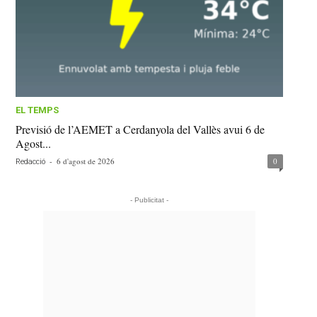
EL TEMPS
Previsió de l’AEMET a Cerdanyola del Vallès avui 6 de
Agost...
-
6 d'agost de 2026
0
Redacció
- Publicitat -