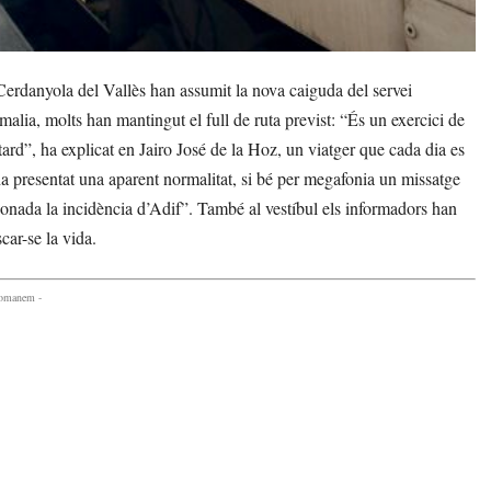
Cerdanyola del Vallès han assumit la nova caiguda del servei
malia, molts han mantingut el full de ruta previst: “És un exercici de
ard”, ha explicat en Jairo José de la Hoz, un viatger que cada dia es
 ha presentat una aparent normalitat, si bé per megafonia un missatge
cionada la incidència d’Adif”. També al vestíbul els informadors han
car-se la vida.
comanem -