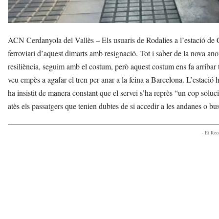
ACN Cerdanyola del Vallès – Els usuaris de Rodalies a l’estació de 
ferroviari d’aquest dimarts amb resignació. Tot i saber de la nova ano
resiliència, seguim amb el costum, però aquest costum ens fa arribar t
veu empès a agafar el tren per anar a la feina a Barcelona. L’estació
ha insistit de manera constant que el servei s’ha reprès “un cop solu
atès els passatgers que tenien dubtes de si accedir a les andanes o bus
- Et Re