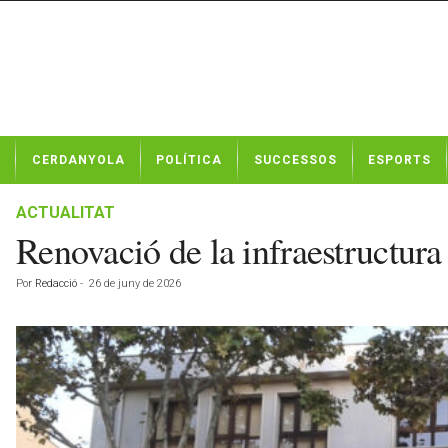
N
CERDANYOLA
POLÍTICA
SUCCESSOS
ESPORTS
o
t
í
ACTUALITAT
c
Renovació de la infraestructura
i
e
Por
Redacció
-
26 de juny de 2026
s
d
e
C
e
r
d
a