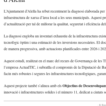
L’Ajuntament d’Alella ha rebut recentment la diagnosi elaborada per l
infraestructura de xarxa d’àrea local a les seus municipals. Aquest pro
d’actualització per tal de millorar la qualitat, seguretat i eficiència de
La diagnosi engloba un inventari exhaustiu de la infraestructura existe
tecnològic òptim i una estimació de les inversions necessàries. El d
de manera progressiva, amb actuacions planificades entre 2026 i 202
Aquest estudi, realitzat en el marc del recurs de Governança de les T
l’empresa ActualTIC, i subratlla el compromís de la Diputació de B
facin més robustes i segures les infraestructures tecnològiques, garanti
Objectius de Desenvolupam
Aquest projecte també s’alinea amb els
innovació i infraestructures solides i el número 11, dedicat a ciutats s
- Et Re