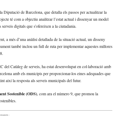
a Diputació de Barcelona, que detalla els passos per actualitzar la
jecte té com a objectiu analitzar l’estat actual i dissenyar un model
ls serveis digitals que s’ofereixen a la ciutadania.
nt, a més d’una anàlisi detallada de la situació actual, un disseny
ocument també inclou un full de ruta per implementar aquestes millores
8.
IC del Catàleg de serveis, ha estat desenvolupat en col·laboració amb
arcelona amb els municipis per proporcionar-los eines adequades que
nt així la resposta als serveis municipals del futur.
ent Sostenible (ODS)
, com ara el número 9, que promou la
ostenibles.
comanem -