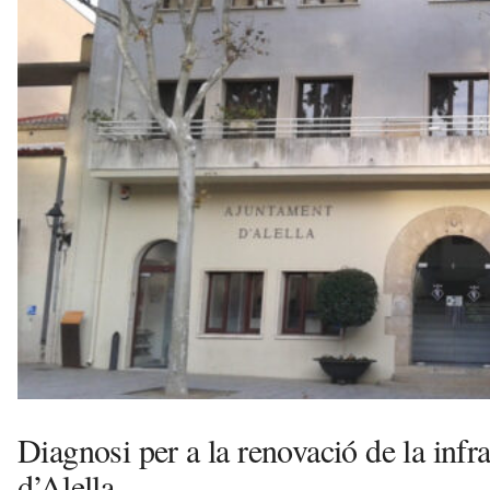
n
y
o
l
a
a
v
u
i
Diagnosi per a la renovació de la infr
d’Alella