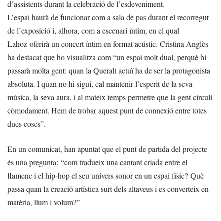
d’assistents durant la celebració de l’esdeveniment.
L’espai haurà de funcionar com a sala de pas durant el recorregut
de l’exposició i, alhora, com a escenari íntim, en el qual
Lahoz oferirà un concert íntim en format acústic. Cristina Anglès
ha destacat que ho visualitza com “un espai molt dual, perquè hi
passarà molta gent: quan la Queralt actuï ha de ser la protagonista
absoluta. I quan no hi sigui, cal mantenir l’esperit de la seva
música, la seva aura, i al mateix temps permetre que la gent circuli
còmodament. Hem de trobar aquest punt de connexió entre totes
dues coses”.
En un comunicat, han apuntat que el punt de partida del projecte
és una pregunta: “com tradueix una cantant criada entre el
flamenc i el hip-hop el seu univers sonor en un espai físic? Què
passa quan la creació artística surt dels altaveus i es converteix en
matèria, llum i volum?”