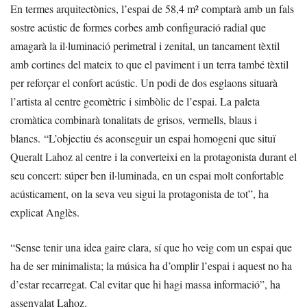
En termes arquitectònics, l’espai de 58,4 m² comptarà amb un fals
sostre acústic de formes corbes amb configuració radial que
amagarà la il·luminació perimetral i zenital, un tancament tèxtil
amb cortines del mateix to que el paviment i un terra també tèxtil
per reforçar el confort acústic. Un podi de dos esglaons situarà
l’artista al centre geomètric i simbòlic de l’espai. La paleta
cromàtica combinarà tonalitats de grisos, vermells, blaus i
blancs. “L’objectiu és aconseguir un espai homogeni que situï
Queralt Lahoz al centre i la converteixi en la protagonista durant el
seu concert: súper ben il·luminada, en un espai molt confortable
acústicament, on la seva veu sigui la protagonista de tot”, ha
explicat Anglès.
“Sense tenir una idea gaire clara, sí que ho veig com un espai que
ha de ser minimalista; la música ha d’omplir l’espai i aquest no ha
d’estar recarregat. Cal evitar que hi hagi massa informació”, ha
assenyalat Lahoz.