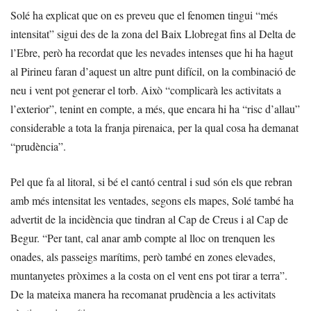
Solé ha explicat que on es preveu que el fenomen tingui “més
intensitat” sigui des de la zona del Baix Llobregat fins al Delta de
l’Ebre, però ha recordat que les nevades intenses que hi ha hagut
al Pirineu faran d’aquest un altre punt difícil, on la combinació de
neu i vent pot generar el torb. Això “complicarà les activitats a
l’exterior”, tenint en compte, a més, que encara hi ha “risc d’allau”
considerable a tota la franja pirenaica, per la qual cosa ha demanat
“prudència”.
Pel que fa al litoral, si bé el cantó central i sud són els que rebran
amb més intensitat les ventades, segons els mapes, Solé també ha
advertit de la incidència que tindran al Cap de Creus i al Cap de
Begur. “Per tant, cal anar amb compte al lloc on trenquen les
onades, als passeigs marítims, però també en zones elevades,
muntanyetes pròximes a la costa on el vent ens pot tirar a terra”.
De la mateixa manera ha recomanat prudència a les activitats