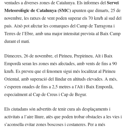
Servei
ventades a diverses zones de Catalunya. Els informes del
Meteorològic de Catalunya (SMC)
apunten que dimarts, 25 de
novembre, les ratxes de vent poden superar els 70 km/h al sud del
país. Això pot afectar les comarques del Camp de Tarragona i
Terres de l’Ebre, amb una major intensitat prevista al Baix Camp
durant el matí.
Dimecres, 26 de novembre, el Pirineu, Prepirineu, Alt i Baix
Empordà seran les zones més afectades, amb vents de fins a 90
km/h. Es preveu que el fenomen sigui més localitzat al Pirineu
Oriental, amb superació del llindar en altituds elevades. A més,
s’esperen onades de fins a 2,5 metres a l’Alt i Baix Empordà,
especialment al Cap de Creus i Cap de Begur.
Els ciutadans són advertits de tenir cura als desplaçaments i
activitats a l’aire lliure, atès que poden trobar obstacles a les vies i
s’aconsella evitar zones boscoses i costaneres. Per a més