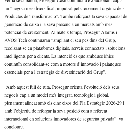
Per la seva banda, Prosegur Cash continuarà evolucionant cap a
un “negoci més diversificat, impulsat pel creixement orgànic dels
Productes de Transformació”. També reforçarà la seva capacitat de
generació de caixa i la seva presència en mercats amb més
potencial de creixement. Al mateix temps, Prosegur Alarms i
AVOS Tech continuaran “ampliant el seu pes dins del Grup,
recolzant-se en plataformes digitals, serveis connectats i solucions
intel·ligents per a clients. La intenció és que ambdues línies
continuïn consolidant-se com a motors d’innovació i palanques
essencials per a l’estratègia de diversificació del Grup”.
“Amb aquest full de ruta, Prosegur orienta l’evolució dels seus
negocis cap a un model més integrat, tecnològic i global,
plenament alineat amb els cinc eixos del Pla Estratègic 2026-29 i
amb l’objectiu de reforçar la seva posició com a referent
internacional en solucions innovadores de seguretat privada”, va
concloure.