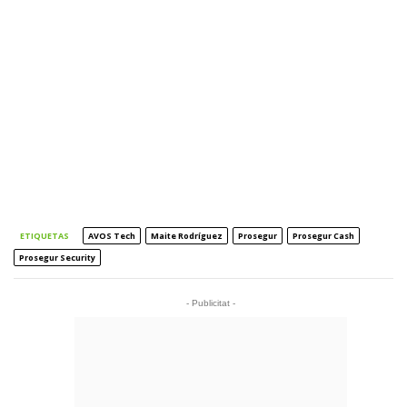
ETIQUETAS
AVOS Tech
Maite Rodríguez
Prosegur
Prosegur Cash
Prosegur Security
- Publicitat -