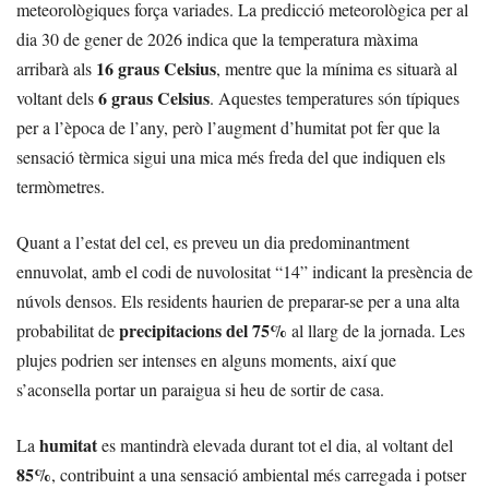
meteorològiques força variades. La predicció meteorològica per al
dia 30 de gener de 2026 indica que la temperatura màxima
16 graus Celsius
arribarà als
, mentre que la mínima es situarà al
6 graus Celsius
voltant dels
. Aquestes temperatures són típiques
per a l’època de l’any, però l’augment d’humitat pot fer que la
sensació tèrmica sigui una mica més freda del que indiquen els
termòmetres.
Quant a l’estat del cel, es preveu un dia predominantment
ennuvolat, amb el codi de nuvolositat “14” indicant la presència de
núvols densos. Els residents haurien de preparar-se per a una alta
precipitacions del 75%
probabilitat de
al llarg de la jornada. Les
plujes podrien ser intenses en alguns moments, així que
s’aconsella portar un paraigua si heu de sortir de casa.
humitat
La
es mantindrà elevada durant tot el dia, al voltant del
85%
, contribuint a una sensació ambiental més carregada i potser