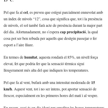
cel
Pel que fa al
, es preveu que estigui parcialment ennuvolat amb
un índex de núvols “12”, cosa que significa que, tot i la presència
de núvols, el sol també farà acte de presència durant la major part
cap precipitació
del dia. Afortunadament, no s’espera
, la qual
cosa pot ser ben rebuda per aquells que desitgin passejar o fer
esport a l’aire lliure.
humitat
En termes de
, aquesta rondarà el 85%, un nivell força
elevat, fet que podria fer que la sensació tèrmica sigui
lleugerament més alta del que indiquen les temperatures.
15
Pel que fa al vent, bufarà amb una intensitat moderada de
km/h
. Aquest vent, tot i no ser intens, pot aportar sensació de
frescor, especialment en les primeres hores del matí i al vespre.
En resum, avui és un dia idoni per aprofitar les bones temperatures