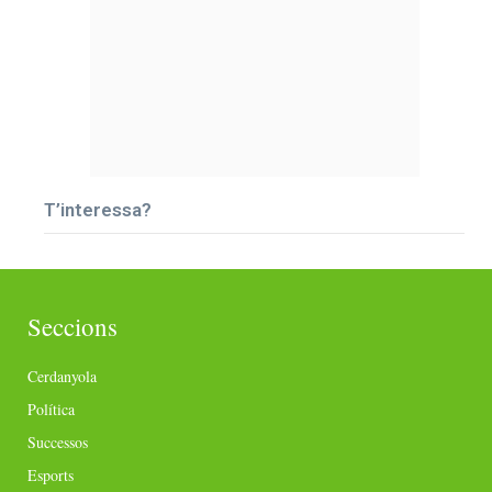
T’interessa?
Seccions
Cerdanyola
Política
Successos
Esports