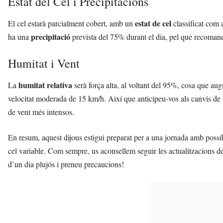
Estat del Cel i Precipitacions
estat de cel
El cel estarà parcialment cobert, amb un
classificat com 
precipitació
ha una
prevista del 75% durant el dia, pel que recomane
Humitat i Vent
humitat relativa
La
serà força alta, al voltant del 95%, cosa que aug
velocitat moderada de 15 km/h. Així que anticipeu-vos als canvis de 
de vent més intensos.
En resum, aquest dijous estigui preparat per a una jornada amb possibi
cel variable. Com sempre, us aconsellem seguir les actualitzacions de
d’un dia plujós i preneu precaucions!