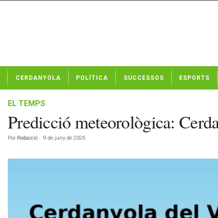
N
CERDANYOLA
POLÍTICA
SUCCESSOS
ESPORTS
o
t
í
EL TEMPS
c
Predicció meteorològica: Cerda
i
e
Por
Redacció
-
9 de juny de 2026
s
d
e
C
e
r
d
a