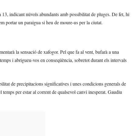
a 13, indicant núvols abundants amb possibilitat de pluges. De fet, hi
m portar un paraigua si heu de moure-us per la ciutat.
mentarà la sensació de xafogor. Pel que fa al vent, bufarà a una
temps i abrigueu-vos en conseqüència, sobretot durant els intervals
litat de precipitacions significatives i unes condicions generals de
l temps per estar al corrent de qualsevol canvi inesperat. Gaudiu