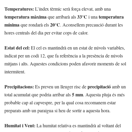
Temperatures:
L’índex tèrmic serà força elevat, amb una
temperatura màxima
33°C
temperatura
que arribarà als
i una
mínima
20°C
que rondarà els
. Aconsellem precaució durant les
hores centrals del dia per evitar cops de calor.
Estat del cel:
El cel es mantindrà en un estat de núvols variables,
indicat per un codi 12, que fa referència a la presència de núvols
mitjans i alts. Aquestes condicions poden afavorir moments de sol
intermitent.
Precipitacions:
precipitació
Es preveu un lleuger risc de
amb un
5 mm
total acumulat que podria arribar als
. Aquesta pluja és més
probable cap al capvespre, per la qual cosa recomanem estar
preparats amb un paraigua si heu de sortir a aquesta hora.
Humitat i Vent:
La humitat relativa es mantindrà al voltant del