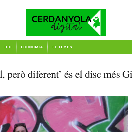
OCI
ECONOMIA
EL TEMPS
l, però diferent’ és el disc més 