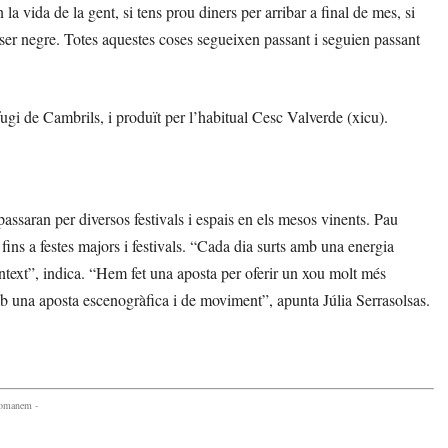
a vida de la gent, si tens prou diners per arribar a final de mes, si
r ser negre. Totes aquestes coses segueixen passant i seguien passant
fugi de Cambrils, i produït per l’habitual Cesc Valverde (xicu).
assaran per diversos festivals i espais en els mesos vinents. Pau
 fins a festes majors i festivals. “Cada dia surts amb una energia
context”, indica. “Hem fet una aposta per oferir un xou molt més
mb una aposta escenogràfica i de moviment”, apunta Júlia Serrasolsas.
comanem -