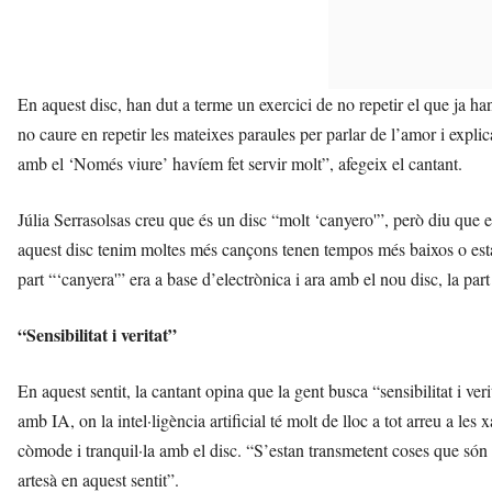
En aquest disc, han dut a terme un exercici de no repetir el que ja ha
no caure en repetir les mateixes paraules per parlar de l’amor i explic
amb el ‘Només viure’ havíem fet servir molt”, afegeix el cantant.
Júlia Serrasolsas creu que és un disc “molt ‘canyero'”, però diu que e
aquest disc tenim moltes més cançons tenen tempos més baixos o estan
part “‘canyera'” era a base d’electrònica i ara amb el nou disc, la pa
“Sensibilitat i veritat”
En aquest sentit, la cantant opina que la gent busca “sensibilitat i 
amb IA, on la intel·ligència artificial té molt de lloc a tot arreu a les
còmode i tranquil·la amb el disc. “S’estan transmetent coses que són 
artesà en aquest sentit”.