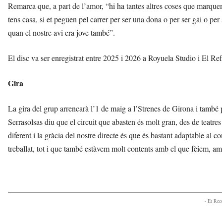
Remarca que, a part de l’amor, “hi ha tantes altres coses que marquen l
tens casa, si et peguen pel carrer per ser una dona o per ser gai o pe
quan el nostre avi era jove també”.
El disc va ser enregistrat entre 2025 i 2026 a Royuela Studio i El Re
Gira
La gira del grup arrencarà l’1 de maig a l’Strenes de Girona i també p
Serrasolsas diu que el circuit que abasten és molt gran, des de teatres
diferent i la gràcia del nostre directe és que és bastant adaptable al 
treballat, tot i que també estàvem molt contents amb el que fèiem, a
- Et Re