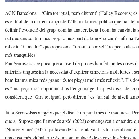
ACN Barcelona – ‘Gira tot igual, però diferent’ (Halley Records) és e
és el títol de la darrera cançó de l’àlbum, la més política que han fet
definir l’evolució del grup, com ha anat creixent i com ha canviat l
i el que ens sentim més propi o més part de la nostra carn”, afirma
reflexiu” i “madur” que representa “un salt de nivell” respecte als s
més tranquil·les.
Pau Serrasolsas explica que a nivell de procés han fet moltes coses d
anteriors tinguéssim la necessitat d’explicar emocions molt fortes i se
hem fet una mica més grans i és tot plegat molt més reflexiu”. Els d
és “una peça molt important dins l’engranatge d’aquest disc i del co
considera que ‘Gira tot igual, però diferent’ és “un salt de nivell tamb
Júlia Serrasolsas afegeix que el disc té un punt més de maduresa. Per
que a ‘Suposo que l’amor és això’ (2022) començaven a entendre què é
‘Només viure’ (2025) parlaven de tirar endavant i situar-se al centre
una cosa més global, que és una acumulació de capes i històries que e