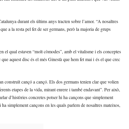
talunya durant els últims anys tracten sobre l’amor. “A nosaltres
que a la resta pel fet de ser germans, però la majoria de grups
en el qual estaven “molt còmodes”, amb el vitalisme i els conceptes
c que aquest disc és el més Ginestà que hem fet mai i és el que crec
an construït cançó a cançó. Els dos germans tenien clar que volien
ferents etapes de la vida, mirant enrere i també endavant”. Per això,
arlar d’històries concretes potser hi ha cançons que simplement
hi ha simplement cançons en les quals parlem de nosaltres mateixos,