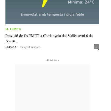
EL TEMPS
Previsió de l’AEMET a Cerdanyola del Vallès avui 6 de
Agost...
-
6 d'agost de 2026
0
Redacció
- Publicitat -