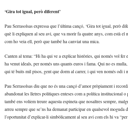
‘Gira tot igual, però diferent’
Pau Serrasolsas expressa que l’última cançó, ‘Gira tot igual, però dife
què li expliquen al seu avi, que va morir fa quatre anys, com està el
com ho veia ell, però que també ha canviat una mica.
Canten al tema: “Hi ha qui ve a explicar històries, qui només vol fer e
ha venut ideals, per només uns quants euros i fama. Qui no es mulla, q
qui té buits mil pisos, gent que dorm al carrer, i qui ven només odi i 
Pau Serrasolsas diu que no és una cançó d’amor pròpiament i record
abandonat les lletres polítiques enteses com a política institucional 
també ens volíem treure aquesta espineta que nosaltres sempre, malgra
arreu sempre que se’ns ha demanat participar en qualsevol moguda de
l’oportunitat d’explicar-li simbòlicament al seu avi com els hi va “pe