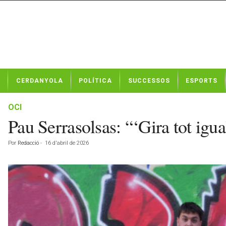
N
CERDANYOLA
POLÍTICA
SUCCESSOS
ESPORTS
o
t
í
OCI
c
Pau Serrasolsas: “‘Gira tot igua
i
e
Por
Redacció
-
16 d'abril de 2026
s
d
e
C
e
r
d
a