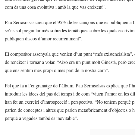
com és una cosa evolutiva i amb la que vas creixent”.
Pau Serrasolsas creu que el 95% de les cançons que es publiquen a Ca
se’ns sol preguntar més sobre les temàtiques sobre les quals escrivim 
publiquen discos d’amor recurrentment”.
El compositor assenyala que venien d’un punt “més existencialista”, 
de renéixer i tornar a volar. “Això era un punt molt Ginestà, però cre
que ens sentim més propi o més part de la nostra carn”.
Pel que fa a l’engranatge de l’àlbum, Pau Serrasolsas explica que l’h
introduir les idees del pas del temps i de com “viuen l’amor en les di
han fet un exercici d’introspecció i perspectiva. “No teníem perquè p
parlen de conceptes i altres que parlen metafòricament d’objectes o 
perquè a vegades també és inevitable”.