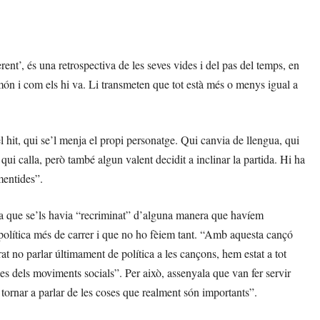
rent’, és una retrospectiva de les seves vides i del pas del temps, en
 món i com els hi va. Li transmeten que tot està més o menys igual a
l hit, qui se’l menja el propi personatge. Qui canvia de llengua, qui
ui calla, però també algun valent decidit a inclinar la partida. Hi ha
mentides”.
a que se’ls havia “recriminat” d’alguna manera que havíem
o política més de carrer i que no ho fèiem tant. “Amb aquesta cançó
t no parlar últimament de política a les cançons, hem estat a tot
s dels moviments socials”. Per això, assenyala que van fer servir
r tornar a parlar de les coses que realment són importants”.