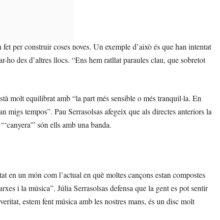
n fet per construir coses noves. Un exemple d’això és que han intentat
ar-ho des d’altres llocs. “Ens hem ratllat paraules clau, que sobretot
stà molt equilibrat amb “la part més sensible o més tranquil·la. En
 migs tempos”. Pau Serrasolsas afegeix que als directes anteriors la
rt “‘canyera'” són ells amb una banda.
veritat en un món com l’actual en què moltes cançons estan compostes
 xarxes i la música”. Júlia Serrasolsas defensa que la gent es pot sentir
veritat, estem fent música amb les nostres mans, és un disc molt