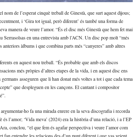
l nom de l’esperat cinquè treball de Ginestà, que surt aquest dijous;
 recentment, i ‘Gira tot igual, però diferent’ és també una forma de
a seva manera de veure l’amor. “És el disc més Ginestà que hem fet mai
 Pau Serrasolsas en una entrevista amb l’ACN. Un disc pop molt “més
eus anteriors àlbums i que combina parts més “canyeres” amb altres
iferents en aquest nou treball. “És probable que amb els discos
nsacions més pròpies d’altres etapes de la vida, i en aquest disc ens
os germans asseguren que li han donat més voltes a tot i que cada tema
ncepte” que despleguen en les cançons. El cantant i compositor
é”.
 argumentar-ho fa una mirada enrere en la seva discografia i recorda
s l’amor; ‘Vida meva’ (2024) era la història d’una relació, i a l’EP
. Ara, conclou, “el que fem és agafar perspectiva i veure l’amor com
t fan entendre les relacions des d’un punt diferent i que vas veient