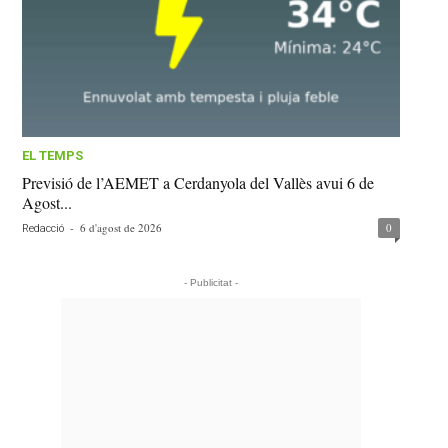
EL TEMPS
Previsió de l’AEMET a Cerdanyola del Vallès avui 6 de
Agost...
-
6 d'agost de 2026
0
Redacció
- Publicitat -