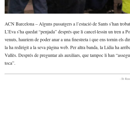
ACN Barcelona – Alguns passatgers a l’estació de Sants s’han trobat
L’Eva s’ha quedat “penjada” després que li cancel·lessin un tren a P
venuts, hauríem de poder anar a una finestreta i que ens tornin els di
la ha redirigit a la seva pàgina web. Per altra banda, la Lídia ha arriba
Vallès. Després de preguntar als auxiliars, que tampoc li han “assegur
toca”.
- Et Re