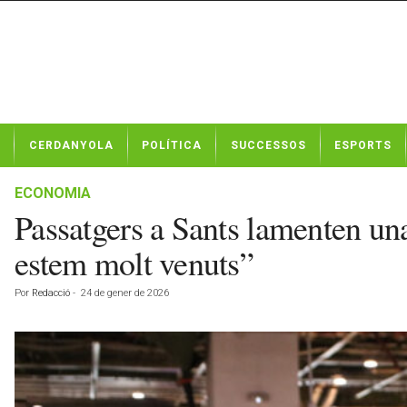
N
CERDANYOLA
POLÍTICA
SUCCESSOS
ESPORTS
o
t
í
ECONOMIA
c
Passatgers a Sants lamenten un
i
e
estem molt venuts”
s
d
Por
Redacció
-
24 de gener de 2026
e
C
e
r
d
a