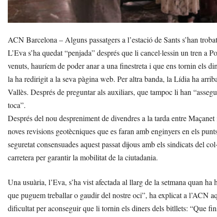
ACN Barcelona – Alguns passatgers a l’estació de Sants s’han trobat
L’Eva s’ha quedat “penjada” després que li cancel·lessin un tren a P
venuts, hauríem de poder anar a una finestreta i que ens tornin els di
la ha redirigit a la seva pàgina web. Per altra banda, la Lídia ha arriba
Vallès. Després de preguntar als auxiliars, que tampoc li han “assegur
toca”.
Després del nou despreniment de divendres a la tarda entre Maçanet i 
noves revisions geotècniques que es faran amb enginyers en els punt
seguretat consensuades aquest passat dijous amb els sindicats del col·
carretera per garantir la mobilitat de la ciutadania.
Una usuària, l’Eva, s’ha vist afectada al llarg de la setmana quan ha 
que puguem treballar o gaudir del nostre oci”, ha explicat a l’ACN aq
dificultat per aconseguir que li tornin els diners dels bitllets: “Que f