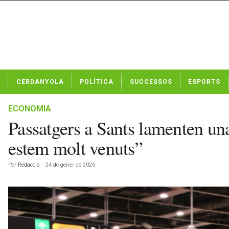
N
CERDANYOLA
POLÍTICA
SUCCESSOS
ESPORTS
o
t
í
ECONOMIA
c
Passatgers a Sants lamenten un
i
e
estem molt venuts”
s
d
Por
Redacció
-
24 de gener de 2026
e
C
e
r
d
a