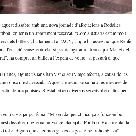
 aquest dissabte amb una nova jornada d’afectacions a Rodalies.
ortbou, on tenia un apartament reservat. “Com a usuaris estem molt
ners dels bitllets”, ha lamentat a l’ACN, ja que ha assegurat que Renfe
t a l’estació sense tenir clar si podria agafar un tren cap a Mollet del
at”, ha comprat un bitllet a l’espera de veure “si passarà el que
Blanes, alguns usuaris han vist el seu viatge afectat, a causa de les
s amb risc d’esllavissada. Aquesta mesura se suma a les mesures de
lectiu de maquinistes. S’estableixen diversos serveis alternatius per
hagut de viatjar per feina. “M’agrada que el meu país funcioni bé i
uest dissabte, que tenia un viatge planejat a Portbou. Ha lamentat la
ins i tot et diguin que et cobren gastos de gestió ho trobo abusiu”.