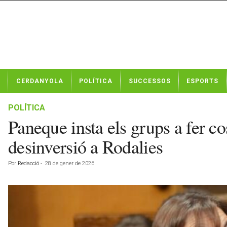
N
CERDANYOLA
POLÍTICA
SUCCESSOS
ESPORTS
o
t
í
POLÍTICA
c
Paneque insta els grups a fer co
i
e
desinversió a Rodalies
s
d
Por
Redacció
-
28 de gener de 2026
e
C
e
r
d
a