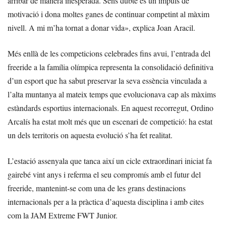
arribar de manera inesperada. Sens dubte és un impuls de
motivació i dona moltes ganes de continuar competint al màxim
nivell. A mi m’ha tornat a donar vida», explica Joan Aracil.
Més enllà de les competicions celebrades fins avui, l’entrada del
freeride a la família olímpica representa la consolidació definitiva
d’un esport que ha sabut preservar la seva essència vinculada a
l’alta muntanya al mateix temps que evolucionava cap als màxims
estàndards esportius internacionals. En aquest recorregut, Ordino
Arcalís ha estat molt més que un escenari de competició: ha estat
un dels territoris on aquesta evolució s’ha fet realitat.
L’estació assenyala que tanca així un cicle extraordinari iniciat fa
gairebé vint anys i referma el seu compromís amb el futur del
freeride, mantenint-se com una de les grans destinacions
internacionals per a la pràctica d’aquesta disciplina i amb cites
com la JAM Extreme FWT Junior.