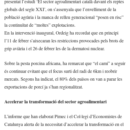
presentat l’estudi ‘El sector agroalimentari català davant els reptes
globals del segle XXI’, on s’assenyala que l’envelliment de la
població agrària i la manca de relleu generacional “posen en risc”
la continuïtat de “moltes” explotacions.
En la intervenció inaugural, Ordeig ha recordat que en principi
l’11 de febrer s’aixecaran les restriccions provocades pels brots de
grip aviària i el 26 de febrer les de la dermatosi nuclear.
Sobre la pesta porcina africana, ha remarcat que “el camí” a seguir
és continuar evitant que el focus surti del radi de 6km i reobrir
mercats. Segons ha indicat, el 80% dels països on van a parar les
exportacions de porcí ja s’han regionalitzat.
Accelerar la transformació del sector agroalimentari
L’informe que han elaborat Pimec i el Col·legi d’Economistes de
Catalunya alerta de la necessitat d’accelerar la transformació en el