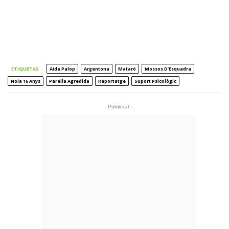
ETIQUETAS
Aida Palop
Argentona
Mataró
Mossos D’Esquadra
Noia 16 Anys
Parella Agredida
Reportatge
Suport Psicològic
- Publicitat -