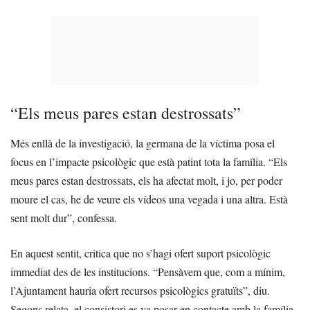
“Els meus pares estan destrossats”
Més enllà de la investigació, la germana de la víctima posa el
focus en l’impacte psicològic que està patint tota la família. “Els
meus pares estan destrossats, els ha afectat molt, i jo, per poder
moure el cas, he de veure els vídeos una vegada i una altra. Està
sent molt dur”, confessa.
En aquest sentit, critica que no s’hagi ofert suport psicològic
immediat des de les institucions. “Pensàvem que, com a mínim,
l’Ajuntament hauria ofert recursos psicològics gratuïts”, diu.
Segons relata, el consistori es va posar en contacte amb la família