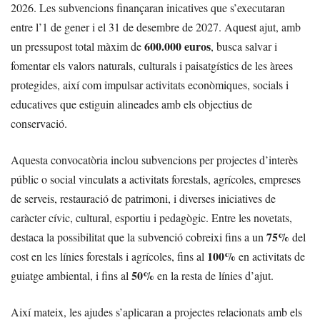
2026. Les subvencions finançaran inicatives que s’executaran
entre l’1 de gener i el 31 de desembre de 2027. Aquest ajut, amb
600.000 euros
un pressupost total màxim de
, busca salvar i
fomentar els valors naturals, culturals i paisatgístics de les àrees
protegides, així com impulsar activitats econòmiques, socials i
educatives que estiguin alineades amb els objectius de
conservació.
Aquesta convocatòria inclou subvencions per projectes d’interès
públic o social vinculats a activitats forestals, agrícoles, empreses
de serveis, restauració de patrimoni, i diverses iniciatives de
caràcter cívic, cultural, esportiu i pedagògic. Entre les novetats,
75%
destaca la possibilitat que la subvenció cobreixi fins a un
del
100%
cost en les línies forestals i agrícoles, fins al
en activitats de
50%
guiatge ambiental, i fins al
en la resta de línies d’ajut.
Així mateix, les ajudes s’aplicaran a projectes relacionats amb els