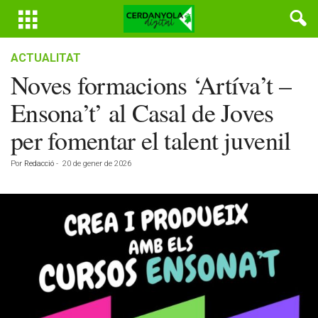
ACTUALITAT
Noves formacions ‘Artíva’t –
Ensona’t’ al Casal de Joves
per fomentar el talent juvenil
Por
Redacció
-
20 de gener de 2026