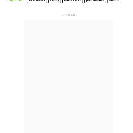
ETIQUETAS
AP Institute
Cabify
David Pérez
Joan Navarro
Madrid
- Publicitat -