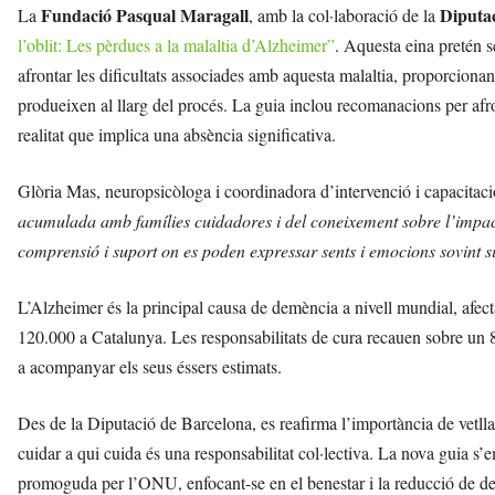
Fundació Pasqual Maragall
Diputa
La
, amb la col·laboració de la
l’oblit: Les pèrdues a la malaltia d’Alzheimer”
. Aquesta eina pretén s
afrontar les dificultats associades amb aquesta malaltia, proporcionan
produeixen al llarg del procés. La guia inclou recomanacions per afro
realitat que implica una absència significativa.
Glòria Mas, neuropsicòloga i coordinadora d’intervenció i capacitac
acumulada amb famílies cuidadores i del coneixement sobre l’impac
comprensió i suport on es poden expressar sents i emocions sovint s
L’Alzheimer és la principal causa de demència a nivell mundial, afe
120.000 a Catalunya. Les responsabilitats de cura recauen sobre un 8
a acompanyar els seus éssers estimats.
Des de la Diputació de Barcelona, es reafirma l’importància de vetll
cuidar a qui cuida és una responsabilitat col·lectiva. La nova guia s
promoguda per l’ONU, enfocant-se en el benestar i la reducció de des