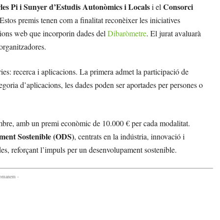
es Pi i Sunyer d’Estudis Autonòmics i Locals
Consorci
i el
 Estos premis tenen com a finalitat reconèixer les iniciatives
acions web que incorporin dades del
Dibaròmetre
. El jurat avaluarà
 organitzadores.
ies: recerca i aplicacions. La primera admet la participació de
ategoria d’aplicacions, les dades poden ser aportades per persones o
etembre, amb un premi econòmic de 10.000 € per cada modalitat.
ament Sostenible (ODS)
, centrats en la indústria, innovació i
ides, reforçant l’impuls per un desenvolupament sostenible.
comanem -