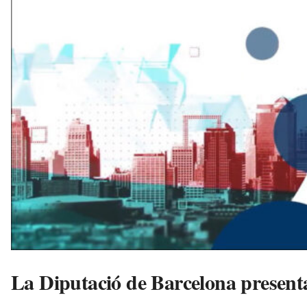
n
y
o
l
a
a
v
u
i
La Diputació de Barcelona present