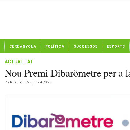
N
CERDANYOLA
POLÍTICA
SUCCESSOS
ESPORTS
o
t
í
ACTUALITAT
c
Nou Premi Dibaròmetre per a l
i
e
Por
Redacció
-
7 de juliol de 2026
s
d
e
C
e
r
d
a