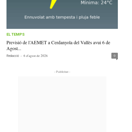
EL TEMPS
Previsió de l’AEMET a Cerdanyola del Vallès avui 6 de
Agost...
-
6 d'agost de 2026
0
Redacció
- Publicitat -