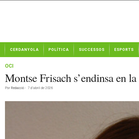
N
CERDANYOLA
POLÍTICA
SUCCESSOS
ESPORTS
o
t
í
OCI
c
Montse Frisach s’endinsa en la f
i
e
Por
Redacció
-
7 d'abril de 2026
s
d
e
C
e
r
d
a