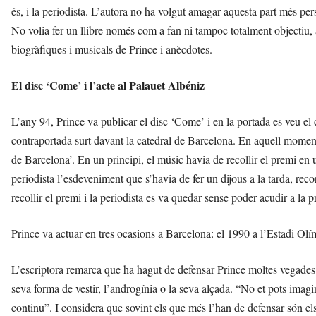
és, i la periodista. L’autora no ha volgut amagar aquesta part més perso
No volia fer un llibre només com a fan ni tampoc totalment objectiu, al
biogràfiques i musicals de Prince i anècdotes.
El disc ‘Come’ i l’acte al Palauet Albéniz
L’any 94, Prince va publicar el disc ‘Come’ i en la portada es veu el 
contraportada surt davant la catedral de Barcelona. En aquell moment
de Barcelona’. En un principi, el músic havia de recollir el premi en 
periodista l’esdeveniment que s’havia de fer un dijous a la tarda, reco
recollir el premi i la periodista es va quedar sense poder acudir a la
Prince va actuar en tres ocasions a Barcelona: el 1990 a l’Estadi Olím
L’escriptora remarca que ha hagut de defensar Prince moltes vegades 
seva forma de vestir, l’androgínia o la seva alçada. “No et pots imagi
continu”. I considera que sovint els que més l’han de defensar són e