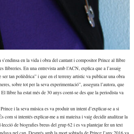
s’endinsa en la vida i obra del cantant i compositor Prince al llibre
les llibreries. En una entrevista amb l’ACN, explica que a l’assaig
ser tan polièdrica” i que en el terreny artístic va publicar una obra
neres, sobre tot per la seva experimentació”, assegura l’autora, que
 El llibre ha estat més de 30 anys coent-se des que la periodista va
ince i la seva música es va produir un intent d’explicar-se a si
s com si intentés explicar-me a mi mateixa i vaig decidir analitzar la
lecció de biografies breus del grup 62 i es va plantejar fer un text
 rondava pel cap. Després amb la mort sobtada de Prince l’any 2016 va