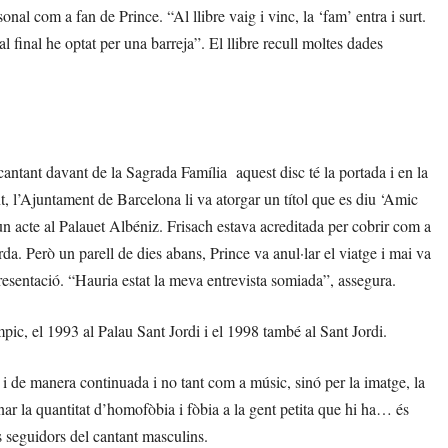
nal com a fan de Prince. “Al llibre vaig i vinc, la ‘fam’ entra i surt.
 final he optat per una barreja”. El llibre recull moltes dades
cantant davant de la Sagrada Família aquest disc té la portada i en la
, l’Ajuntament de Barcelona li va atorgar un títol que es diu ‘Amic
un acte al Palauet Albéniz. Frisach estava acreditada per cobrir com a
rda. Però un parell de dies abans, Prince va anul·lar el viatge i mai va
 presentació. “Hauria estat la meva entrevista somiada”, assegura.
pic, el 1993 al Palau Sant Jordi i el 1998 també al Sant Jordi.
i de manera continuada i no tant com a músic, sinó per la imatge, la
nar la quantitat d’homofòbia i fòbia a la gent petita que hi ha… és
ls seguidors del cantant masculins.