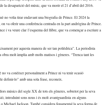
s de la desaparició del músic, que va morir el 21 d’abril del 2016.
què no volia tirar endavant una biografia de Prince. El 2024 la
, on va oferir una conferència centrada en la part andrògina de Prince.
ince i va veure clar l’esquema del llibre, que va començar a escriure a
recisament per aquesta manera de ser tan polièdrica”. La periodista
na obra molt àmplia amb molts matisos i gèneres. “Trenca tant les
è no va conèixer personalment a Prince ni va tenir ocasió
le definir-lo” amb una sola frase, reconeix.
lors músics del segle XX de tots els gèneres, sobretot per la seva
ó, introduint sons nous i és molt avantguardista en alguns
 o Michael Jackson. També considera fonamental la seva forma de