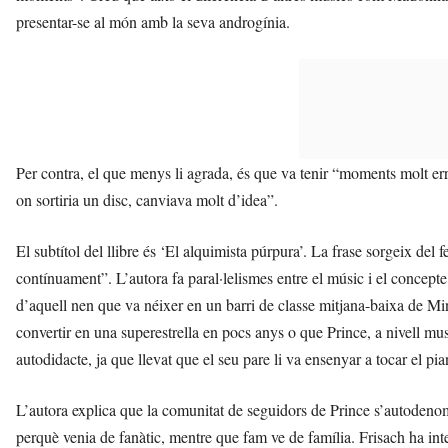
presentar-se al món amb la seva androgínia.
Per contra, el que menys li agrada, és que va tenir “moments molt er
on sortiria un disc, canviava molt d’idea”.
El subtítol del llibre és ‘El alquimista púrpura’. La frase sorgeix del
contínuament”. L’autora fa paral·lelismes entre el músic i el concepte
d’aquell nen que va néixer en un barri de classe mitjana-baixa de Mi
convertir en una superestrella en pocs anys o que Prince, a nivell mus
autodidacte, ja que llevat que el seu pare li va ensenyar a tocar el pi
L’autora explica que la comunitat de seguidors de Prince s’autodenomi
perquè venia de fanàtic, mentre que fam ve de família. Frisach ha inte