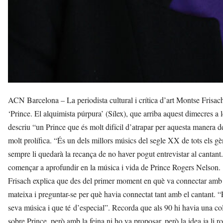
ACN Barcelona – La periodista cultural i crítica d’art Montse Frisach 
‘Prince. El alquimista púrpura’ (Sílex), que arriba aquest dimecres a 
descriu “un Prince que és molt difícil d’atrapar per aquesta manera de 
molt prolífica. “És un dels millors músics del segle XX de tots els gè
sempre li quedarà la recança de no haver pogut entrevistar al cantant.
començar a aprofundir en la música i vida de Prince Rogers Nelson.
Frisach explica que des del primer moment en què va connectar amb Pr
mateixa i preguntar-se per què havia connectat tant amb el cantant. “É
seva música i que té d’especial”. Recorda que als 90 hi havia una col·
sobre Prince, però amb la feina ni ho va proposar, però la idea ja li