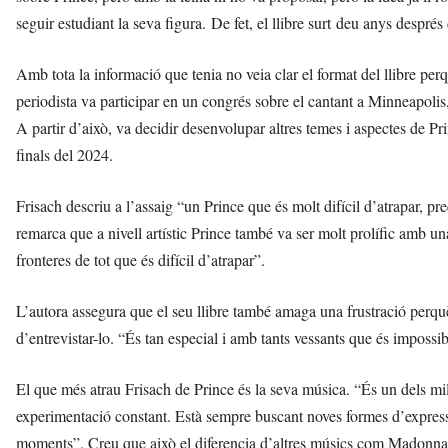
seguir estudiant la seva figura. De fet, el llibre surt deu anys despré
Amb tota la informació que tenia no veia clar el format del llibre per
periodista va participar en un congrés sobre el cantant a Minneapolis
A partir d’això, va decidir desenvolupar altres temes i aspectes de Pr
finals del 2024.
Frisach descriu a l’assaig “un Prince que és molt difícil d’atrapar, p
remarca que a nivell artístic Prince també va ser molt prolífic amb u
fronteres de tot que és difícil d’atrapar”.
L’autora assegura que el seu llibre també amaga una frustració perqu
d’entrevistar-lo. “És tan especial i amb tants vessants que és impossib
El que més atrau Frisach de Prince és la seva música. “És un dels mil
experimentació constant. Està sempre buscant noves formes d’expressi
moments”. Creu que això el diferencia d’altres músics com Madonna