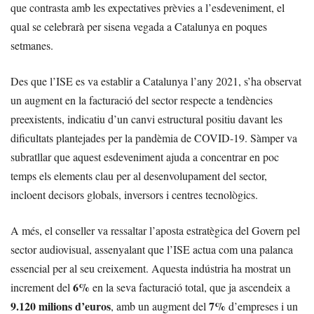
que contrasta amb les expectatives prèvies a l’esdeveniment, el
qual se celebrarà per sisena vegada a Catalunya en poques
setmanes.
Des que l’ISE es va establir a Catalunya l’any 2021, s’ha observat
un augment en la facturació del sector respecte a tendències
preexistents, indicatiu d’un canvi estructural positiu davant les
dificultats plantejades per la pandèmia de COVID-19. Sàmper va
subratllar que aquest esdeveniment ajuda a concentrar en poc
temps els elements clau per al desenvolupament del sector,
incloent decisors globals, inversors i centres tecnològics.
A més, el conseller va ressaltar l’aposta estratègica del Govern pel
sector audiovisual, assenyalant que l’ISE actua com una palanca
essencial per al seu creixement. Aquesta indústria ha mostrat un
6%
increment del
en la seva facturació total, que ja ascendeix a
9.120 milions d’euros
7%
, amb un augment del
d’empreses i un