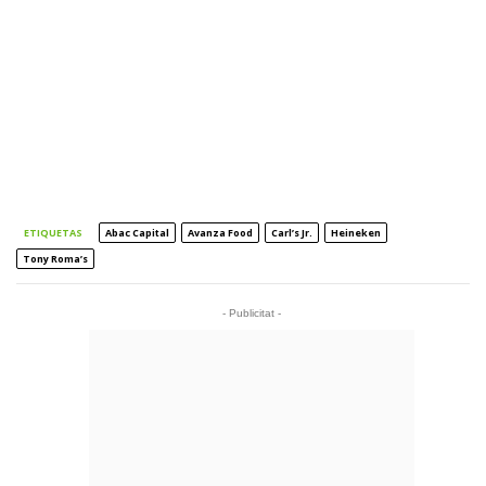
ETIQUETAS
Abac Capital
Avanza Food
Carl’s Jr.
Heineken
Tony Roma’s
- Publicitat -