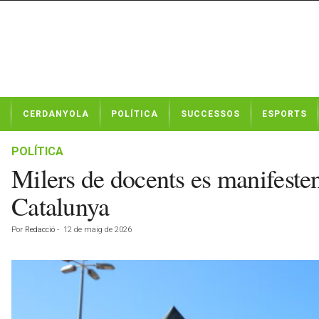
N
CERDANYOLA
POLÍTICA
SUCCESSOS
ESPORTS
o
t
í
POLÍTICA
c
Milers de docents es manifesten
i
e
Catalunya
s
d
Por
Redacció
-
12 de maig de 2026
e
C
e
r
d
a