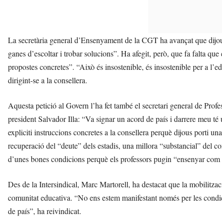
La secretària general d’Ensenyament de la CGT ha avançat que dijo
ganes d’escoltar i trobar solucions”. Ha afegit, però, que fa falta qu
propostes concretes”. “Això és insostenible, és insostenible per a l’e
dirigint-se a la consellera.
Aquesta petició al Govern l’ha fet també el secretari general de Profe
president Salvador Illa: “Va signar un acord de país i darrere meu té
expliciti instruccions concretes a la consellera perquè dijous porti u
recuperació del “deute” dels estadis, una millora “substancial” del c
d’unes bones condicions perquè els professors pugin “ensenyar com a
Des de la Intersindical, Marc Martorell, ha destacat que la mobilitzaci
comunitat educativa. “No ens estem manifestant només per les condici
de país”, ha reivindicat.