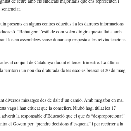
gnitat de seure amb els sindicats majoritaris que ens representen i
 sentenciat.
uin presents en alguns centres eductius i a les darreres informacions
educació. “Rebutgem l’estil de com volen dirigir aquesta lluita amb
trant-los en assemblees sense donar cap resposta a les reivindicacions
ades al conjunt de Catalunya durant el tercer trimestre. La última
 territori i un nou dia d’aturada de les escoles bressol el 20 de maig.
ançant diversos missatges des de dalt d’un camió. Amb megàfon en mà,
a vaga i han criticat que la consellera Niubó hagi titllat les 17
advertit la responsable d’Educació que el que és “desproporcionat”
ntra el Govern per “prendre decisions d’esquena” i per recórrer a la