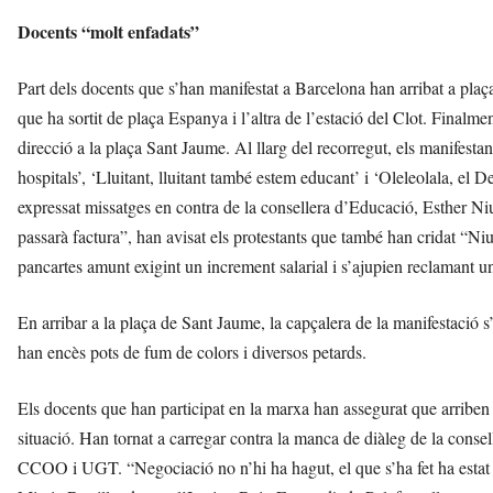
Docents “molt enfadats”
Part dels docents que s’han manifestat a Barcelona han arribat a pl
que ha sortit de plaça Espanya i l’altra de l’estació del Clot. Finalme
direcció a la plaça Sant Jaume. Al llarg del recorregut, els manifesta
hospitals’, ‘Lluitant, lluitant també estem educant’ i ‘Oleleolala, e
expressat missatges en contra de la consellera d’Educació, Esther Niubó
passarà factura”, han avisat els protestants que també han cridat “Niu
pancartes amunt exigint un increment salarial i s’ajupien reclamant un
En arribar a la plaça de Sant Jaume, la capçalera de la manifestació s’
han encès pots de fum de colors i diversos petards.
Els docents que han participat en la marxa han assegurat que arriben 
situació. Han tornat a carregar contra la manca de diàleg de la conse
CCOO i UGT. “Negociació no n’hi ha hagut, el que s’ha fet ha estat u