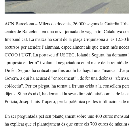
ACN Barcelona – Milers de docents, 26.000 segons la Guàrdia Urbana
centre de Barcelona en una nova jornada de vaga a tot Catalunya c
Intersindical. La marxa ha sortit de la plaça Urquinaona a les 12.30 h
recursos per atendre l’alumnat, especialment als que tenen més necessi
CCOO i UGT. La portaveu d’USTEC, Iolanda Segura, ha demanat la di
“proposta en ferm” i voluntat negociadora en el marc de la reunió de
De fet, Segura ha criticat que fins ara hi ha hagut una “manca” d’aque
Govern, a qui ha acusat d'”enrocament” i de fer una defensa “aferris
col·lectiu”. Per tot plegat, ha tornat a fer una crida a la consellera p
dijous. Si no és així, ha demanat la seva dimissió, així com la de la co
Policia, Josep Lluís Trapero, per la polèmica per les infiltracions 
En ser preguntada pel seu plantejament sobre uns 400 euros mensuals 
ha explicat que el plantejament és que entre els 700 euros de màxim 