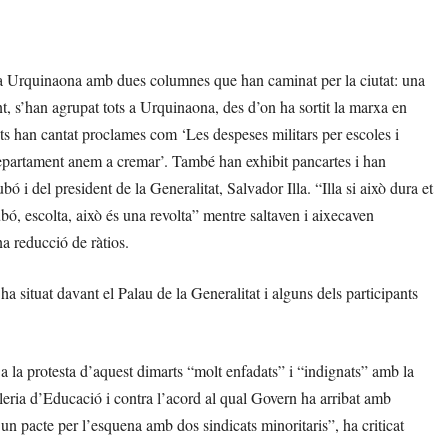
aça Urquinaona amb dues columnes que han caminat per la ciutat: una
nt, s’han agrupat tots a Urquinaona, des d’on ha sortit la marxa en
nts han cantat proclames com ‘Les despeses militars per escoles i
l Departament anem a cremar’. També han exhibit pancartes i han
 i del president de la Generalitat, Salvador Illa. “Illa si això dura et
bó, escolta, això és una revolta” mentre saltaven i aixecaven
a reducció de ràtios.
ha situat davant el Palau de la Generalitat i alguns dels participants
a la protesta d’aquest dimarts “molt enfadats” i “indignats” amb la
lleria d’Educació i contra l’acord al qual Govern ha arribat amb
n pacte per l’esquena amb dos sindicats minoritaris”, ha criticat