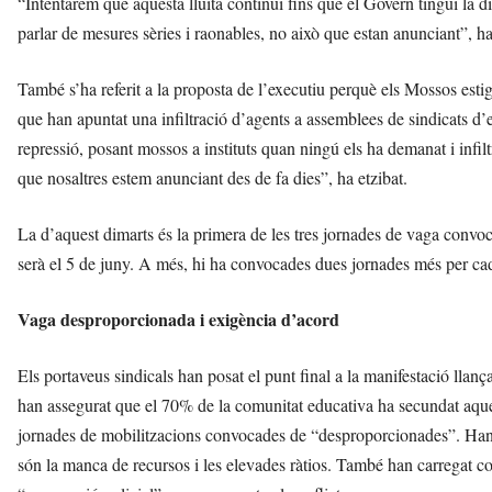
“Intentarem que aquesta lluita continuï fins que el Govern tingui la di
parlar de mesures sèries i raonables, no això que estan anunciant”, ha
També s’ha referit a la proposta de l’executiu perquè els Mossos estig
que han apuntat una infiltració d’agents a assemblees de sindicats d’
repressió, posant mossos a instituts quan ningú els ha demanat i infil
que nosaltres estem anunciant des de fa dies”, ha etzibat.
La d’aquest dimarts és la primera de les tres jornades de vaga convoc
serà el 5 de juny. A més, hi ha convocades dues jornades més per cada
Vaga desproporcionada i exigència d’acord
Els portaveus sindicals han posat el punt final a la manifestació ll
han assegurat que el 70% de la comunitat educativa ha secundat aquest
jornades de mobilitzacions convocades de “desproporcionades”. Han 
són la manca de recursos i les elevades ràtios. També han carregat co