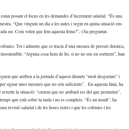
estan posant el focus en les demandes d’increment salarial. “És una
mestra. “Que vinguin un dia a les aules i vegin en quina situació ens
cada un. Com volen que fem aquesta feina?”, s’ha preguntat.
 colònies. Tot i admetre que es tracta d’una mesura de pressió dràstica,
t insostenible: “Alguna cosa hem de fer, si no no ens en sortirem”, han
urat que arriben a la jornada d’aquest dimarts “molt desgastats” i
s per signar unes mesures que no són suficients”. En aquesta línia, ha
evertir la situació: “creiem que no arribarà res del que prometen”,
temps que està sobre la taula i no es compleix. “És un insult”, ha
na revisió salarial i de les hores extres i que les colònies i les