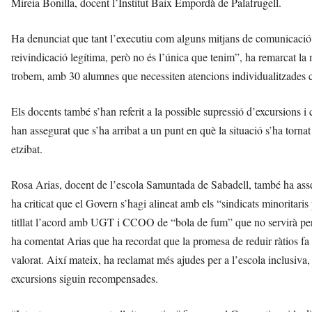
Mireia Bonilla, docent l’Institut Baix Empordà de Palafrugell.
Ha denunciat que tant l’executiu com alguns mitjans de comunicació 
reivindicació legítima, però no és l’única que tenim”, ha remarcat la 
trobem, amb 30 alumnes que necessiten atencions individualitzades 
Els docents també s’han referit a la possible supressió d’excursions i
han assegurat que s’ha arribat a un punt en què la situació s’ha torna
etzibat.
Rosa Arias, docent de l’escola Samuntada de Sabadell, també ha asseg
ha criticat que el Govern s’hagi alineat amb els “sindicats minoritari
titllat l’acord amb UGT i CCOO de “bola de fum” que no servirà per r
ha comentat Arias que ha recordat que la promesa de reduir ràtios fa 
valorat. Així mateix, ha reclamat més ajudes per a l’escola inclusiva, u
excursions siguin recompensades.