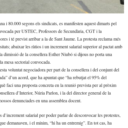
 i 80.000 segons els sindicats, es manifesten aquest dimarts pel
onvocada per USTEC, Professors de Secundària, CGT i la
ores i té previst arribar a la de Sant Jaume. La protesta reclama més
tats; abaixar les ràtios i un increment salarial superior al pactat amb
missió de la consellera Esther Niubó si dijous no porta una
 la mesa sectorial convocada.
sta voluntat negociadora per part de la consellera i del conjunt del
sada” d’un acord, que ha apuntat que “ha rebutjat el 95% del
erquè faci una proposta concreta en la reunió prevista per al pròxim
nsellera d’Interior, Núria Parlon, i la del director general de la
de mossos denunciades en una assemblea docent.
d’increment salarial per poder parlar de desconvocar les protestes,
que demanaven, i el mínim, “hi ha un entremig”. En tot cas, ha