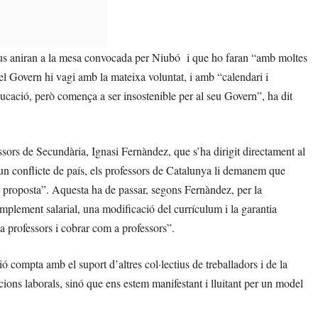
us aniran a la mesa convocada per Niubó i que ho faran “amb moltes
e el Govern hi vagi amb la mateixa voluntat, i amb “calendari i
ducació, però comença a ser insostenible per al seu Govern”, ha dit
ssors de Secundària, Ignasi Fernàndez, que s’ha dirigit directament al
 un conflicte de país, els professors de Catalunya li demanem que
na proposta”. Aquesta ha de passar, segons Fernàndez, per la
omplement salarial, una modificació del currículum i la garantia
 professors i cobrar com a professors”.
ó compta amb el suport d’altres col·lectius de treballadors i de la
ons laborals, sinó que ens estem manifestant i lluitant per un model