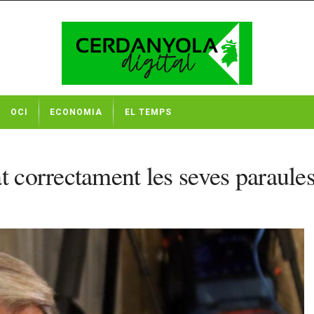
OCI
ECONOMIA
EL TEMPS
at correctament les seves paraul