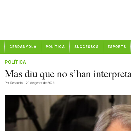
N
CERDANYOLA
POLÍTICA
SUCCESSOS
ESPORTS
o
t
í
POLÍTICA
c
Mas diu que no s’han interpret
i
e
Por
Redacció
-
29 de gener de 2026
s
d
e
C
e
r
d
a