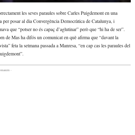
rrectament les seves paraules sobre Carles Puigdemont en una
tava per posar al dia Convergència Democràtica de Catalunya, i
mava que “potser no és capaç d’aglutinar” però que “hi ha de ser”.
ntorn de Mas ha difós un comunicat en què afirma que “davant la
evista” feta la setmana passada a Manresa, “en cap cas les paraules del
 Puigdemont”.
comanem -