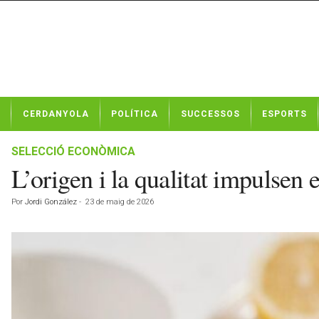
N
CERDANYOLA
POLÍTICA
SUCCESSOS
ESPORTS
o
t
í
SELECCIÓ ECONÒMICA
c
L’origen i la qualitat impulsen
i
e
Por
Jordi González
-
23 de maig de 2026
s
d
e
C
e
r
d
a