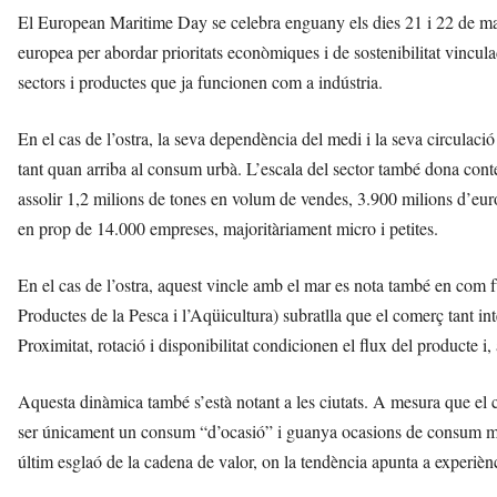
El European Maritime Day se celebra enguany els dies 21 i 22 de ma
europea per abordar prioritats econòmiques i de sostenibilitat vincu
sectors i productes que ja funcionen com a indústria.
En el cas de l’ostra, la seva dependència del medi i la seva circulac
tant quan arriba al consum urbà. L’escala del sector també dona con
assolir 1,2 milions de tones en volum de vendes, 3.900 milions d’eur
en prop de 14.000 empreses, majoritàriament micro i petites.
En el cas de l’ostra, aquest vincle amb el mar es nota també en c
Productes de la Pesca i l’Aqüicultura) subratlla que el comerç tant i
Proximitat, rotació i disponibilitat condicionen el flux del producte i
Aquesta dinàmica també s’està notant a les ciutats. A mesura que el 
ser únicament un consum “d’ocasió” i guanya ocasions de consum més
últim esglaó de la cadena de valor, on la tendència apunta a experièncie