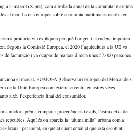
ig a Limassol (Xipre), com a trobada anual de la comunitat marítima
lades al mar. La cita europea sobre economia marítima es recolza en
ió com a producte viu expliquen per què l’origen i la cadena importen
text. Segons la Comissió Europea, el 2020 l’aqüicultura a la UE va
os de facturació i va ocupar de manera directa unes 57.000 persones
om funciona el mercat. EUMOFA (Observatori Europeu del Mercat dels
ntern de la Unió Europea com extern se centra en ostres vives.
, amb això, l’experiència final del consumidor.
consumidor aprèn a comparar procedències i estils, l’ostra deixa de
 repetibles. Aquí és on apareix la “última milla” urbana com a
s breus i per unitat, en què el client entén el que està escollint.