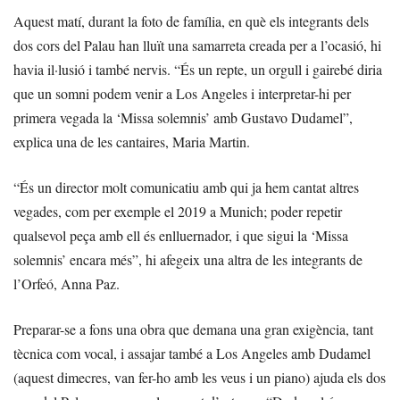
Aquest matí, durant la foto de família, en què els integrants dels
dos cors del Palau han lluït una samarreta creada per a l’ocasió, hi
havia il·lusió i també nervis. “És un repte, un orgull i gairebé diria
que un somni podem venir a Los Angeles i interpretar-hi per
primera vegada la ‘Missa solemnis’ amb Gustavo Dudamel”,
explica una de les cantaires, Maria Martin.
“És un director molt comunicatiu amb qui ja hem cantat altres
vegades, com per exemple el 2019 a Munich; poder repetir
qualsevol peça amb ell és enlluernador, i que sigui la ‘Missa
solemnis’ encara més”, hi afegeix una altra de les integrants de
l’Orfeó, Anna Paz.
Preparar-se a fons una obra que demana una gran exigència, tant
tècnica com vocal, i assajar també a Los Angeles amb Dudamel
(aquest dimecres, van fer-ho amb les veus i un piano) ajuda els dos