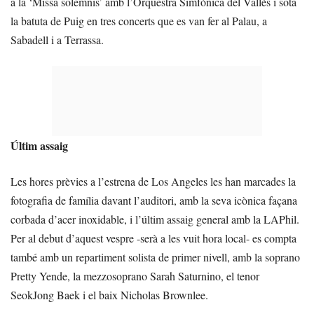
a la ‘Missa solemnis’ amb l’Orquestra Simfònica del Vallès i sota
la batuta de Puig en tres concerts que es van fer al Palau, a
Sabadell i a Terrassa.
Últim assaig
Les hores prèvies a l’estrena de Los Angeles les han marcades la
fotografia de família davant l’auditori, amb la seva icònica façana
corbada d’acer inoxidable, i l’últim assaig general amb la LAPhil.
Per al debut d’aquest vespre -serà a les vuit hora local- es compta
també amb un repartiment solista de primer nivell, amb la soprano
Pretty Yende, la mezzosoprano Sarah Saturnino, el tenor
SeokJong Baek i el baix Nicholas Brownlee.