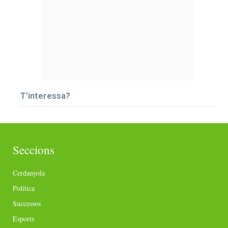
T’interessa?
Seccions
Cerdanyola
Política
Successos
Esports