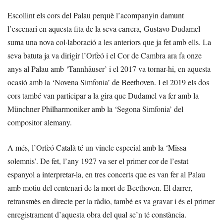
Escollint els cors del Palau perquè l’acompanyin damunt
l’escenari en aquesta fita de la seva carrera, Gustavo Dudamel
suma una nova col·laboració a les anteriors que ja fet amb ells. La
seva batuta ja va dirigir l’Orfeó i el Cor de Cambra ara fa onze
anys al Palau amb ‘Tannhäuser’ i el 2017 va tornar-hi, en aquesta
ocasió amb la ‘Novena Simfonia’ de Beethoven. I el 2019 els dos
cors també van participar a la gira que Dudamel va fer amb la
Münchner Philharmoniker amb la ‘Segona Simfonia’ del
compositor alemany.
A més, l’Orfeó Català té un vincle especial amb la ‘Missa
solemnis’. De fet, l’any 1927 va ser el primer cor de l’estat
espanyol a interpretar-la, en tres concerts que es van fer al Palau
amb motiu del centenari de la mort de Beethoven. El darrer,
retransmès en directe per la ràdio, també es va gravar i és el primer
enregistrament d’aquesta obra del qual se’n té constància.