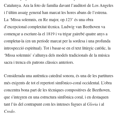
Catalunya. Ara la foto de família davant l’auditori de Los Angeles
i l’últim assaig general han marcat les hores abans de l’estrena.
La ‘Missa solemnis, en Re major, op.123’ és una obra
d’excepcional complexitat tècnica. Ludwig van Beethoven va
començar a escriure-la el 1819 i va trigar gairebé quatre anys a
completar-la (en un període marcat per la sordesa i una profunda
introspecció espiritual). Tot i basar-se en el text litúrgic catòlic, la
‘Missa solemnis’ s’allunya dels models tradicionals de la música
sacra i trenca els patrons clàssics anteriors.
Considerada una autèntica catedral sonora, és una de les partitures
més exigents de tot el repertori simfònico-coral occidental. L’obra
concentra bona part de les tècniques compositives de Beethoven,
que s’integren en una estructura simfònica coral, i en destaquen
tant l’ús del contrapunt com les intenses fugues al
Gloria
i al
Credo
.