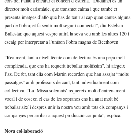
cors del Palau a encarar el concert d’estrena. “Dudamel és un
director molt carismàtic, que transmet calma i que també et
presenta imatges d’allò que has de tenir al cap quan cantes alguna
part de l’obra; et fa sentir molt segur i connectat”, diu Esteban
Ballestar, que aquest vespre unirà la seva veu amb les altres 120 i
escaig per interpretar a l’uníson l’obra magna de Beethoven.
“Realment, tant a nivell tècnic com de lectura és una peça molt
complicada, que ens ha requerit treballar moltíssim”, hi afegeix
Paz. De fet, tant ella com Martin recorden que han assajat “molts
passatges” amb professors de cant, tant individualment com
col·lectiva. “La ‘Missa solemnis’ requereix molt d’entrenament
vocal i de cos; en el cas de les sopranos ens ha anat molt bé
treballar així i després unir la nostra veu amb tots els companys i
companyes per arribar a aquest producció conjunta”, explica.
Nova col·laboració