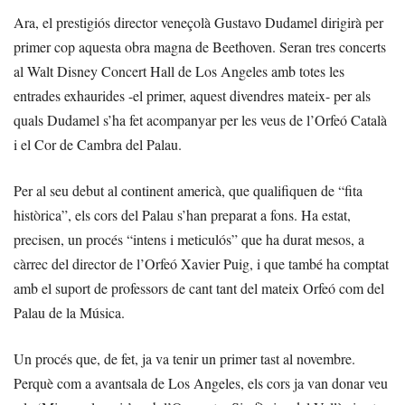
Ara, el prestigiós director veneçolà Gustavo Dudamel dirigirà per
primer cop aquesta obra magna de Beethoven. Seran tres concerts
al Walt Disney Concert Hall de Los Angeles amb totes les
entrades exhaurides -el primer, aquest divendres mateix- per als
quals Dudamel s’ha fet acompanyar per les veus de l’Orfeó Català
i el Cor de Cambra del Palau.
Per al seu debut al continent americà, que qualifiquen de “fita
històrica”, els cors del Palau s’han preparat a fons. Ha estat,
precisen, un procés “intens i meticulós” que ha durat mesos, a
càrrec del director de l’Orfeó Xavier Puig, i que també ha comptat
amb el suport de professors de cant tant del mateix Orfeó com del
Palau de la Música.
Un procés que, de fet, ja va tenir un primer tast al novembre.
Perquè com a avantsala de Los Angeles, els cors ja van donar veu