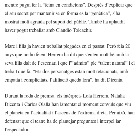
mentre pugui fer la “feina en condicions”. Després d’explicar que
el seu secret per mantenir-se en forma és la “genètica”, s’ha
mostrat molt agraïda pel suport del públic. També ha aplaudit
haver pogut treballar amb Claudio Tolcachir.
Mare i filla ja havien treballat plegades en el passat. Però feia 20
anys que no ho feien. Herrera ha dit que s’entén molt bé amb la
seva filla dalt de l’escenari i que l”’admira” ple “talent natural” i el
treball que fa. “Els dos personatges estan molt relacionats, amb
empatia i complicitats, l’afiliació queda fora”, ha dit Dicenta.
Durant la roda de premsa, els intèrprets Lola Herrera, Natalia
Dicenta i Carlos Olalla han lamentat el moment convuls que viu
el planeta en l’actualitat i l’ascens de l’extrema dreta. Per això, han
defensat que el teatre ha de plantejar preguntes i interpel·lar
l’espectador.