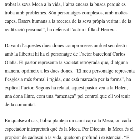
trobat la seva Meca a la vida, l’altra encara la busca perquè es
troba amb problemes. Són personatges complexos, amb moltes
capes. Éssers humans a la recerca de la seva pròpia veritat i de la
realització personal”, ha defensat l’actriu i filla d’Herrera.
Davant d’aquestes dues dones compromeses amb el seu destí i
amb la llibertat hi ha el personatge de l’actor barceloní Carlos
Olalla. El pastor representa la societat retrògrada que, d’alguna
manera, oprimeix a les dues dones. “El meu personatge representa
l’església més formal i rígida, que està marcada per la forma”, ha
explicat l’actor. Segons ha relatat, aquest pastor veu a la Helen,
una dona lliure, com una “amenaça” pel control que ell vol tenir
de la comunitat.
En qualsevol cas, l’obra planteja un camí cap a la Meca, on cada
espectador interpretarà què és la Meca. Per Dicenta, la Meca és el
propòsit de cadascú a la vida, quelcom profund i existencial. “El