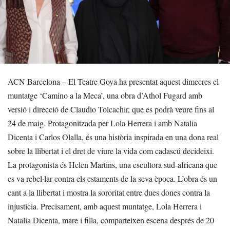
ACN Barcelona – El Teatre Goya ha presentat aquest dimecres el
muntatge ‘Camino a la Meca’, una obra d’Athol Fugard amb
versió i direcció de Claudio Tolcachir, que es podrà veure fins al
24 de maig. Protagonitzada per Lola Herrera i amb Natalia
Dicenta i Carlos Olalla, és una història inspirada en una dona real
sobre la llibertat i el dret de viure la vida com cadascú decideixi.
La protagonista és Helen Martins, una escultora sud-africana que
es va rebel·lar contra els estaments de la seva època. L’obra és un
cant a la llibertat i mostra la sororitat entre dues dones contra la
injustícia. Precisament, amb aquest muntatge, Lola Herrera i
Natalia Dicenta, mare i filla, comparteixen escena després de 20