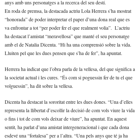
anys amb uns personatges a la recerca del seu destí.
En roda de premsa, la destacada actriu Lola Herrera s’ha mostrat
“honorada” de poder interpretar el paper d’una dona real que es
va enfrontar a tot “per poder fer el que realment volia”. L’actriu
ha destacat l’amistat “meravellosa” que manté el seu personatge
amb el de Natalia Dicenta. “Hi ha una comprensió sobre la vida.
Lluiten pel que les dues pensen que s’ha de fer”, ha apuntat.
Herrera ha indicat que l’obra parla de la vellesa, del que significa a
la societat actual i les cures. “És com si poguessin fer de tu el que
volguessin”, ha dit sobre la vellesa.
Dicenta ha destacat la sororitat entre les dues dones. “Una d’elles
representa la llibertat d’escollir la decisió de com vols viure la vida
o fins i tot de com vols deixar de viure”, ha apuntat. En aquest
sentit, ha parlat d’una amistat intergeneracional i que cada dona
esdevé una “fortalesa” per a l’altra. “Una pels anys que té ja ha