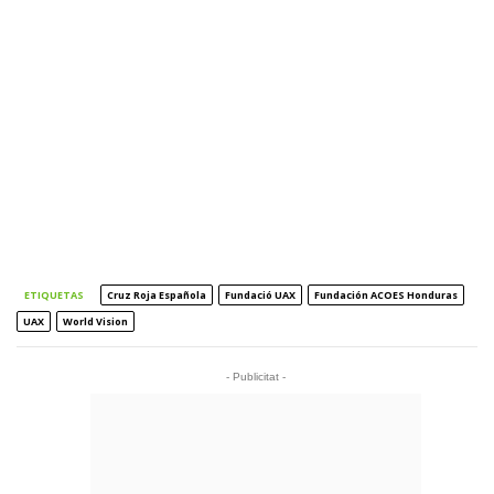
ETIQUETAS
Cruz Roja Española
Fundació UAX
Fundación ACOES Honduras
UAX
World Vision
- Publicitat -