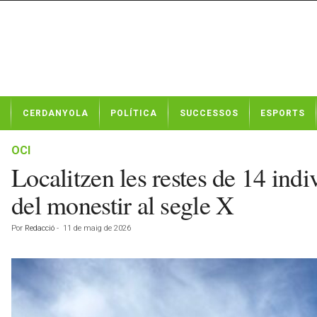
N
CERDANYOLA
POLÍTICA
SUCCESSOS
ESPORTS
o
t
í
OCI
c
Localitzen les restes de 14 ind
i
e
del monestir al segle X
s
d
Por
Redacció
-
11 de maig de 2026
e
C
e
r
d
a