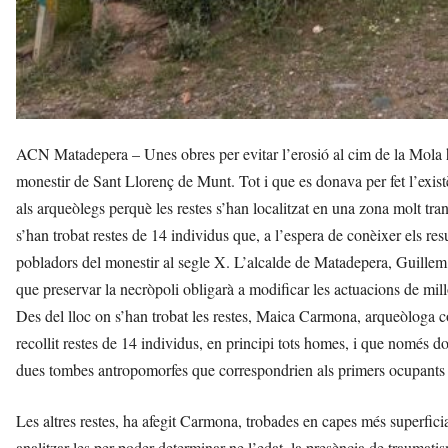
ACN Matadepera – Unes obres per evitar l’erosió al cim de la Mola h
monestir de Sant Llorenç de Munt. Tot i que es donava per fet l’existè
als arqueòlegs perquè les restes s’han localitzat en una zona molt tr
s’han trobat restes de 14 individus que, a l’espera de conèixer els re
pobladors del monestir al segle X. L’alcalde de Matadepera, Guillem 
que preservar la necròpoli obligarà a modificar les actuacions de mill
Des del lloc on s’han trobat les restes, Maica Carmona, arqueòloga c
recollit restes de 14 individus, en principi tots homes, i que només d
dues tombes antropomorfes que correspondrien als primers ocupants 
Les altres restes, ha afegit Carmona, trobades en capes més superficia
analitzar-les per poder determinar-ne l’edat, la presència de traumatism