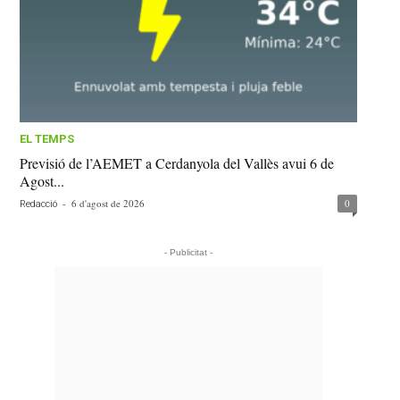
EL TEMPS
Previsió de l’AEMET a Cerdanyola del Vallès avui 6 de
Agost...
-
6 d'agost de 2026
0
Redacció
- Publicitat -