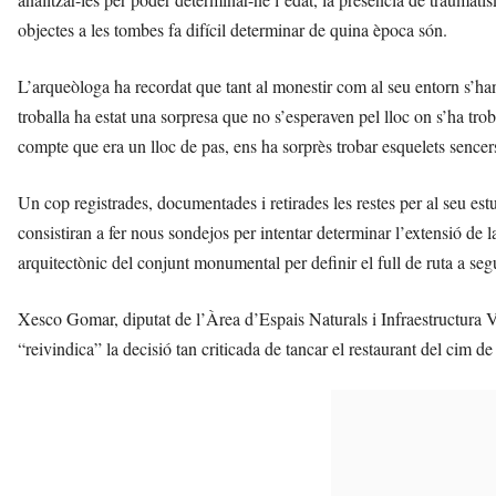
objectes a les tombes fa difícil determinar de quina època són.
L’arqueòloga ha recordat que tant al monestir com al seu entorn s’han
troballa ha estat una sorpresa que no s’esperaven pel lloc on s’ha tro
compte que era un lloc de pas, ens ha sorprès trobar esquelets sencers
Un cop registrades, documentades i retirades les restes per al seu estu
consistiran a fer nous sondejos per intentar determinar l’extensió de l
arquitectònic del conjunt monumental per definir el full de ruta a segu
Xesco Gomar, diputat de l’Àrea d’Espais Naturals i Infraestructura V
“reivindica” la decisió tan criticada de tancar el restaurant del cim de