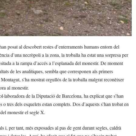
an posat al descobert restes d’enterraments humans entorn del
ncia d’una necròpoli a la zona, la troballa ha estat una sorpresa per
ansitada a la rampa d’accés a l’esplanada del monestir. De moment
sultats de les analítiques, sembla que corresponen als primers
Montagut, s’ha mostrat orgullós de la troballa malgrat reconèixer
ora al monestir.
ol·laboradora de la Diputació de Barcelona, ha explicat que s’han
os o tres dels esquelets estan complets. Dos d’aquests s’han trobat en
del monestir el segle X.
ls i, per tant, més exposades al pas de gent durant segles, caldrà
es i datar-les. Aquí, ha afegit que el fet que no s’hagin trobat