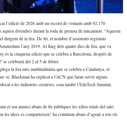
cat l’edició de 2026 amb un record de visitants amb 92.170
an aquest divendres durant la roda de premsa de tancament. “Aquesta
el dirigent de la fira. De fet, el nombre d’assistents registrats
a Amsterdam l’any 2019. Al llarg dels quatre dies de fira, que va
ny és la cinquena edició que se celebra a Barcelona, després de
se celebrarà del 2 al 5 de febrer.
plega la fira més multitudinària que se celebra a Catalunya, el
ue ve, Blackman ha explicat a l’ACN que faran servir alguns
 enfocat a les indústries creatives, com també l’EduTech Summit,
 el seu anunci abans de fer públiques les xifres totals del saló.
 les idees es comparteixen” ha continuat abans d’agrair a tots els