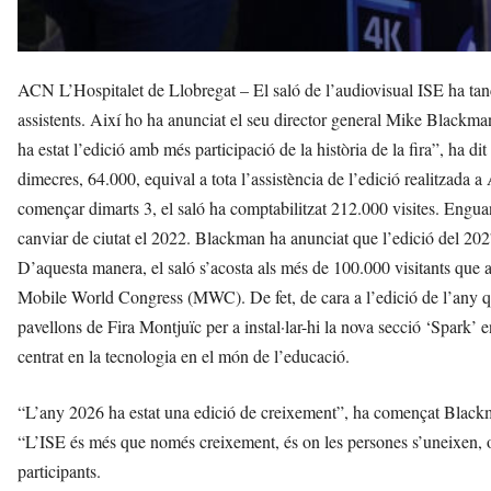
ACN L’Hospitalet de Llobregat – El saló de l’audiovisual ISE ha tan
assistents. Així ho ha anunciat el seu director general Mike Blackm
ha estat l’edició amb més participació de la història de la fira”, ha dit 
dimecres, 64.000, equival a tota l’assistència de l’edició realitzada 
començar dimarts 3, el saló ha comptabilitzat 212.000 visites. Engua
canviar de ciutat el 2022. Blackman ha anunciat que l’edició del 2027 
D’aquesta manera, el saló s’acosta als més de 100.000 visitants que a
Mobile World Congress (MWC). De fet, de cara a l’edició de l’any q
pavellons de Fira Montjuïc per a instal·lar-hi la nova secció ‘Spark’
centrat en la tecnologia en el món de l’educació.
“L’any 2026 ha estat una edició de creixement”, ha començat Blackman
“L’ISE és més que només creixement, és on les persones s’uneixen, on
participants.