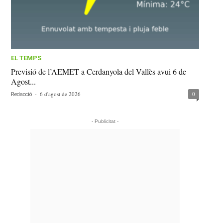
EL TEMPS
Previsió de l’AEMET a Cerdanyola del Vallès avui 6 de
Agost...
-
6 d'agost de 2026
0
Redacció
- Publicitat -