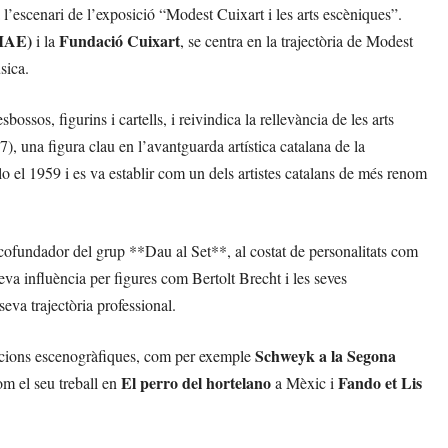
à l’escenari de l’exposició “Modest Cuixart i les arts escèniques”.
(MAE)
Fundació Cuixart
i la
, se centra en la trajectòria de Modest
sica.
ssos, figurins i cartells, i reivindica la rellevància de les arts
), una figura clau en l’avantguarda artística catalana de la
o el 1959 i es va establir com un dels artistes catalans de més renom
cofundador del grup **Dau al Set**, al costat de personalitats com
eva influència per figures com Bertolt Brecht i les seves
eva trajectòria professional.
Schweyk a la Segona
tacions escenogràfiques, com per exemple
El perro del hortelano
Fando et Lis
com el seu treball en
a Mèxic i