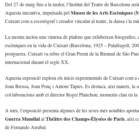
Del 27 de maig fins a la tardor, l’Institut del Teatre de Barcelona ser
Museu de les Arts Escèniques 
Aquesta iniciativa, impulsada pel
Cuixart com a escenògraf i creador vinculat al teatre, la dansa i la mú
La mostra inclou una vintena de plafons que exhibeixen fotografies, esbo
escèniques en la vida de Cuixart (Barcelona, 1925 – Palafrugell, 2007
postguerra. Cuixart va rebre el Gran Premi de la Biennal de São Paul
internacional durant el segle XX.
Aquesta exposició explora els inicis experimentals de Cuixart com a 
Joan Brossa, Joan Ponç i Antoni Tàpies. Es destaca, així mateix, la s
col·laboracions amb el director Roger Planchon, moments clau en la s
A més, l’exposició presenta algunes de les seves més notables apor
Guerra Mundial
Théâtre des Champs-Élysées de París
al
, així 
de Fernando Arrabal.