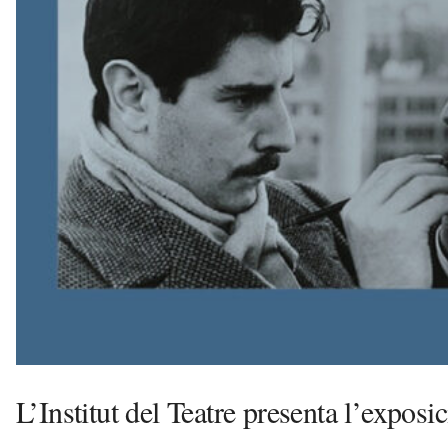
n
y
o
l
a
a
v
u
i
L’Institut del Teatre presenta l’expos