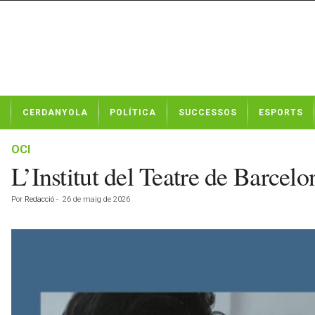
N
CERDANYOLA
POLÍTICA
SUCCESSOS
ESPORTS
o
t
í
OCI
c
L’Institut del Teatre de Barcel
i
e
Por
Redacció
-
26 de maig de 2026
s
d
e
C
e
r
d
a