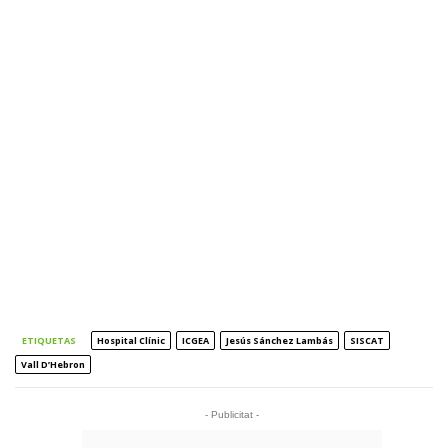
ETIQUETAS
Hospital Clínic
ICGEA
Jesús Sánchez Lambás
SISCAT
Vall D’Hebron
- Publicitat -