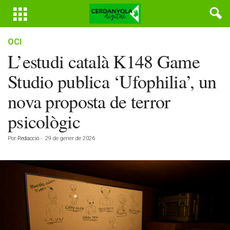
OCI
L’estudi català K148 Game
Studio publica ‘Ufophilia’, un
nova proposta de terror
psicològic
Por
Redacció
-
29 de gener de 2026