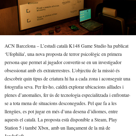
ACN Barcelona – L’estudi català K148 Game Studio ha publicat
‘Ufophilia’, una nova proposta de terror psicològic en primera
persona que permet al jugador convertir-se en un investigador
obsessionat amb els extraterrestres. L’objectiu de la missió és
descobrir quin tipus de criatura hi ha a cada zona i aconseguir una
fotografia seva. Per fer-ho, caldrà explorar ubicacions aïllades i
plenes d’anomalies, fer ús de tecnologia especialitzada i enfrontar-
se a tota mena de situacions desconegudes. Pel que fa a les
llengües, es pot jugar en més d’una desena d’idiomes, entre
aquests el català. La proposta està disponible a Steam, Play
Station 5 i també Xbox, amb un llançament de la mà de
JanduSoft.